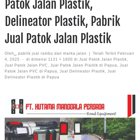
Patok Jalan Plastik,
Delineator Plastik, Pabrik
Jual Patok Jalan Plastik
Oleh␣
pabrik jual rambu dan marka jalan
|
Telah Terbit
Februari
4, 2025
-
di dimensi
1131 × 1600
di
Jual Patok Jalan Plastik,
Jual Patok Jalan PVC, Jual Patok Jalan Plastik di Papua, Jual
Patok Jalan PVC di Papua, Jual Delineator Plastik, Jual
Delineator Plastik di Papua
Images navigation