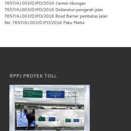
7657/AJ.003/DJPD/2016 Cermin tikungan
7657/AJ.003/DJPD/2016 Delianator pengarah jalan
7657/AJ.003/DJPD/2016 Road Barrier pembatas jalan
No. 7657/AJ.003/DJPD/2016 Paku Marka
RPPJ PROYEK TOLL