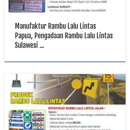
Manufaktur Rambu Lalu Lintas
Papua, Pengadaan Rambu Lalu Lintas
Sulawesi …
Pengadaan Rambu Lalu Lintas Papua, Perusahaan Rambu Lalu
Lintas Kalimantan, Distributor Rambu Lalu Lintas Sulawesi
TKDN E Katalog Rambu lalu lintas berfungsi memberikan
informasi, petunjuk, larangan, dan peringatan bagi pengguna
jalan sehingga tercipta lalu lintas yang aman dan tertib.
Perusahaan rambu lalu lintas memproduksi berbagai jenis
rambu menggunakan material berkualitas […]