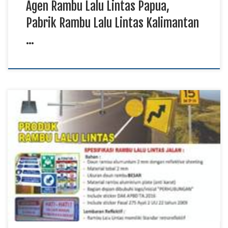
Agen Rambu Lalu Lintas Papua,
Pabrik Rambu Lalu Lintas Kalimantan
…
Penyedia Rambu Lalu Lintas Papua, Produksi Rambu Lalu
Lintas Maluku Utara TKDN E Katalog, Jual Rambu Lalu Lintas
Kalimantan Kebutuhan rambu lalu lintas tidak hanya berkaitan
dengan pemasangan tanda di jalan, tetapi juga membutuhkan
produk yang memiliki konstruksi kuat dan tingkat keterbacaan
yang baik. Penyedia rambu lalu lintas menawarkan berbagai
[…]