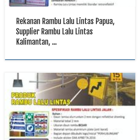
Rekanan Rambu Lalu Lintas Papua,
Supplier Rambu Lalu Lintas
Kalimantan, …
Manufaktur Rambu Lalu Lintas Papua, Pengadaan Rambu Lalu
Lintas Sulawesi TKDN E Katalog, Harga Rambu Lalu Lintas
Kalimantan Rambu lalu lintas merupakan sarana keselamatan
yang berfungsi memberikan informasi, petunjuk, larangan, dan
peringatan kepada seluruh pengguna jalan. Manufaktur rambu
lalu lintas menghadirkan produk berkualitas yang diproduksi
menggunakan material pilihan dengan lapisan […]