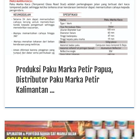
Petir Kalimantan TKDN E Katalog, Pabrik Paku Marka Petir
Sulawesi Paku marka petir menjadi salah satu perlengkapan
keselamatan jalan yang sangat penting untuk meningkatkan
visibilitas kendaraan pada malam hari. Produk memiliki daya
pantul cahaya yang tinggi sehingga mampu membantu
pengendara mengenali jalur […]
Produksi Paku Marka Petir Papua,
Distributor Paku Marka Petir
Kalimantan …