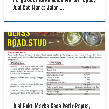
Jual Cat Marka Jalan …
Jual Paku Marka Kaca Petir Papua, Pabrik Paku Marka Kaca
Petir Sulawesi, Harga Paku Marka Kaca Petir Murah
Kalimantan TKDN E Katalog Paku marka kaca petir
merupakan perlengkapan keselamatan jalan yang berfungsi
meningkatkan visibilitas marka melalui pantulan cahaya
kendaraan, terutama pada malam hari atau saat kondisi cuaca
kurang mendukung. Jual […]
Jual Paku Marka Kaca Petir Papua,