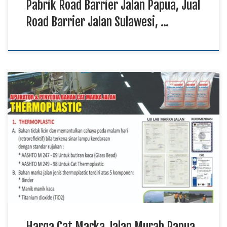
Pabrik Road Barrier Jalan Papua, Jual
Road Barrier Jalan Sulawesi, …
Harga Cat Marka Jalan Murah Papua, Jual Cat Marka Jalan
Kalimantan, Pabrik Cat Marka Jalan Sulawesi TKDN E Katalog
Cat marka jalan merupakan material yang berfungsi
memberikan tanda dan panduan visual pada permukaan jalan
sehingga membantu menciptakan lalu lintas yang lebih tertib.
Produk ini digunakan pada jalan nasional, jalan provinsi, […]
Harga Cat Marka Jalan Murah Papua,