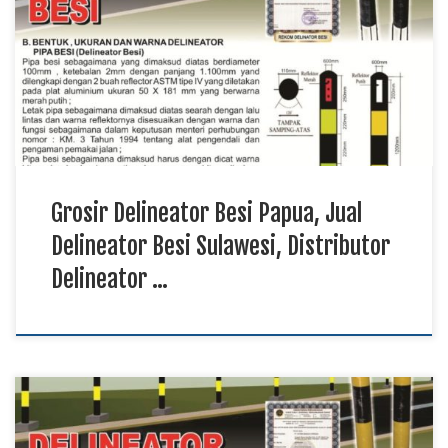
Delineator besi merupakan perlengkapan keselamatan jalan
yang berfungsi mengarahkan kendaraan sekaligus
meningkatkan keteraturan arus lalu lintas. Produk dibuat
menggunakan material baja berkualitas sehingga memiliki daya
tahan tinggi terhadap benturan dan perubahan cuaca. Harga
murah memberikan […]
Grosir Delineator Besi Papua, Jual
Delineator Besi Sulawesi, Distributor
Delineator …
Harga Delineator Besi Papua TKDN E Katalog, Supplier