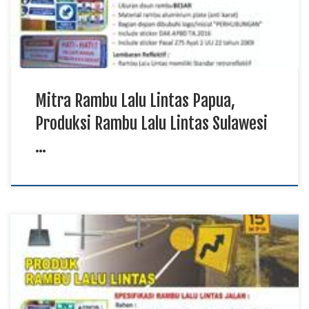
tertib. Sebagai mitra penyedia perlengkapan jalan, produk
rambu lalu lintas […]
Mitra Rambu Lalu Lintas Papua,
Produksi Rambu Lalu Lintas Sulawesi
…
Grosir Rambu Lalu Lintas Papua, Distributor Rambu Lalu
Lintas Maluku Utara TKDN E Katalog, Produksi Rambu Lalu
Lintas Kalimantan Rambu lalu lintas memiliki peran penting
dalam memberikan informasi, peringatan, serta petunjuk