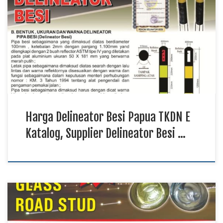
Delineator Besi Maluku Utara, Produksi Delineator Besi
Sulawesi Delineator besi digunakan sebagai perlengkapan
keselamatan yang membantu mengarahkan kendaraan pada
berbagai jenis jalan. Produk diproduksi menggunakan material
logam berkualitas sehingga memiliki daya tahan tinggi
terhadap benturan maupun perubahan cuaca. Harga murah
menjadi salah […]
Harga Delineator Besi Papua TKDN E
Katalog, Supplier Delineator Besi …
Produksi Paku Marka Petir Papua, Distributor Paku Marka