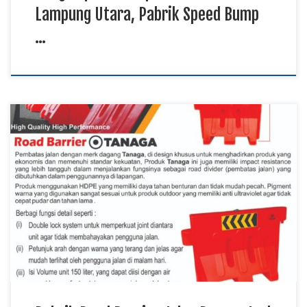
Lampung Utara, Pabrik Speed Bump
…
Pabrik Road Barrier Jalan Papua, Jual Road Barrier Jalan
Sulawesi, Harga Road Barrier Jalan Murah Kalimantan TKDN
E Katalog Road barrier jalan merupakan perlengkapan
keselamatan lalu lintas yang digunakan untuk mengatur arus
kendaraan sekaligus membatasi area kerja pada proyek
pembangunan maupun pemeliharaan jalan. Pabrik road barrier
jalan memproduksi berbagai jenis […]