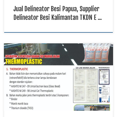
Jual Delineator Besi Papua, Supplier
Delineator Besi Kalimantan TKDN E …
Supplier Cat Marka Jalan Papua, Produksi Cat Marka Jalan
Maluku Utara, Harga Cat Marka Jalan Sulawesi TKDN E
Katalog Kebutuhan cat marka jalan terus meningkat seiring
pembangunan dan pemeliharaan berbagai infrastruktur
transportasi di Indonesia. Supplier cat marka jalan
menyediakan produk untuk mendukung pembuatan garis lajur,
marka tepi, simbol jalan, area […]