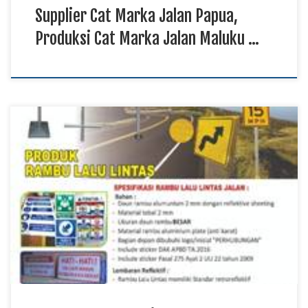
Supplier Cat Marka Jalan Papua,
Produksi Cat Marka Jalan Maluku …
Agen Rambu Lalu Lintas Papua, Pabrik Rambu Lalu Lintas
Kalimantan TKDN E Katalog, Harga Rambu Lalu Lintas
Sulawesi Rambu lalu lintas membantu menyampaikan informasi
penting kepada pengguna jalan melalui tanda petunjuk,
peringatan, larangan, maupun informasi lainnya. Agen rambu
lalu lintas menyediakan produk yang diproduksi menggunakan
material yang sesuai untuk penggunaan […]