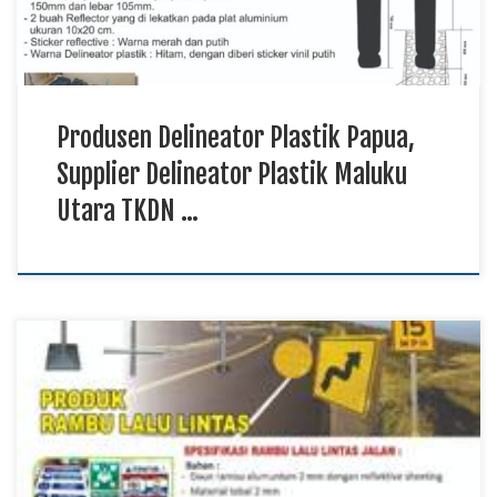
menggunakan material plastik premium […]
Produsen Delineator Plastik Papua,
Supplier Delineator Plastik Maluku
Utara TKDN …
Mitra Rambu Lalu Lintas Papua, Produksi Rambu Lalu Lintas
Sulawesi TKDN E Katalog, Distributor Rambu Lalu Lintas
Kalimantan Rambu lalu lintas memiliki peranan penting dalam
memberikan petunjuk, larangan, maupun peringatan kepada
pengguna jalan sehingga tercipta lalu lintas yang aman dan