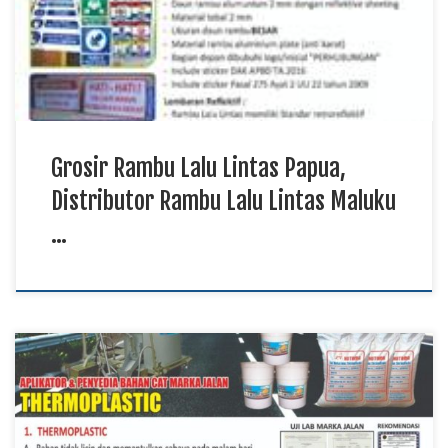
kepada pengguna jalan agar tercipta lalu lintas yang aman dan
tertib. Grosir rambu lalu lintas menghadirkan berbagai jenis
produk […]
Grosir Rambu Lalu Lintas Papua,
Distributor Rambu Lalu Lintas Maluku
…
Manufaktur Cat Marka Jalan Papua, Distributor Cat Marka
Jalan Sulawesi TKDN E Katalog, Supplier Cat Marka Jalan
Maluku Utara Cat marka jalan memiliki fungsi penting dalam