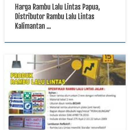
Harga Rambu Lalu Lintas Papua,
Distributor Rambu Lalu Lintas
Kalimantan …
Pusat Rambu Lalu Lintas Papua, Distributor Rambu Lalu Lintas
Kalimantan, Solusi Rambu Lalu Lintas Sulawesi TKDN E
Katalog Rambu lalu lintas berfungsi sebagai media informasi,
petunjuk, larangan, dan peringatan yang membantu
menciptakan keamanan bagi seluruh pengguna jalan. Produk
rambu lalu lintas diproduksi menggunakan material berkualitas
dengan lapisan reflektif berstandar tinggi […]