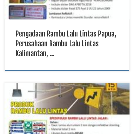
Pengadaan Rambu Lalu Lintas Papua,
Perusahaan Rambu Lalu Lintas
Kalimantan, …
Solusi Rambu Lalu Lintas Papua, Vendor Rambu Lalu Lintas
Sulawesi, Produksi Rambu Lalu Lintas Kalimantan TKDN E
Katalog Rambu lalu lintas memiliki fungsi utama sebagai media
informasi, petunjuk, larangan, dan peringatan bagi seluruh
pengguna jalan. Solusi rambu lalu lintas yang berkualitas
sangat dibutuhkan untuk mendukung keselamatan berkendara