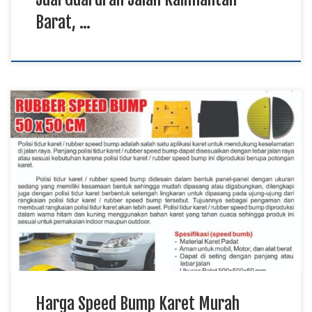
Barat, …
Harga Speed Bump Karet Murah Lampung Utara, Pabrik
Speed Bump Karet Papua, Jual Speed Bump Karet Kalimantan
TKDN E Katalog Speed bump karet merupakan perlengkapan
lalu lintas yang digunakan untuk membantu mengendalikan
kecepatan kendaraan pada kawasan yang membutuhkan
tingkat keselamatan lebih tinggi. Harga speed bump karet
murah menjadi pilihan bagi […]
Harga Speed Bump Karet Murah