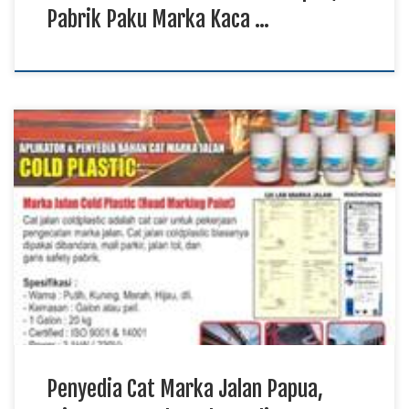
Pabrik Paku Marka Kaca …
Penyedia Cat Marka Jalan Papua, Mitra Cat Marka Jalan
Kalimantan, Distribusi Cat Marka Jalan Sulawesi TKDN E
Katalog Cat marka jalan merupakan material yang berperan
penting dalam mendukung keteraturan lalu lintas melalui
pembuatan garis pembatas, marka arah, zebra cross, serta
berbagai simbol pada permukaan jalan. Produk ini digunakan
pada jalan […]
Penyedia Cat Marka Jalan Papua,