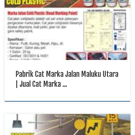
Pabrik Cat Marka Jalan Maluku Utara | Jual Cat Marka Jalan
Harga Murah Jual Cat Marka Jalan Maluku Utara Kami
menyediakan cat marka jalan berkualitas tinggi untuk berbagai
kebutuhan proyek jalan raya, kawasan industri, bandara,
pelabuhan, area parkir, dan fasilitas umum di Maluku Utara.
Cat marka jalan yang kami tawarkan […]
Pabrik Cat Marka Jalan Maluku Utara
| Jual Cat Marka …
Pabrik Rambu Lalu Lintas Papua, Harga Rambu Lalu Lintas