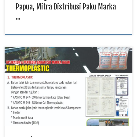
Papua, Mitra Distribusi Paku Marka
…
Supplier Cat Marka Jalan Papua, Manufaktur Cat Marka Jalan
Kalimantan, Pengadaan Cat Marka Jalan Sulawesi TKDN E
Katalog Supplier cat marka jalan menyediakan berbagai
kebutuhan material untuk mendukung pembangunan dan
pemeliharaan infrastruktur transportasi di berbagai daerah
Indonesia. Cat marka jalan digunakan pada jalan nasional,
kawasan industri, area parkir, pelabuhan, bandara, […]