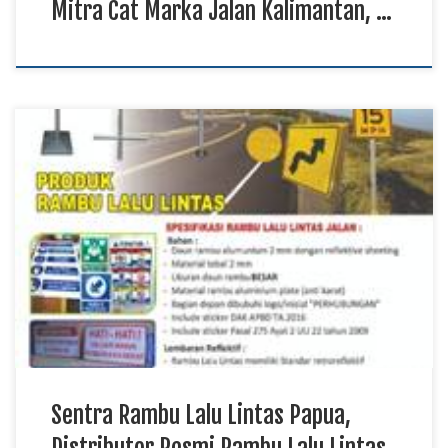
Mitra Cat Marka Jalan Kalimantan, …
Sentra Rambu Lalu Lintas Papua, Distributor Resmi Rambu
Lalu Lintas Sulawesi, Produsen Rambu Lalu Lintas Kalimantan
TKDN E Katalog Rambu lalu lintas menjadi perlengkapan
penting untuk membantu memberikan informasi, petunjuk,
larangan, maupun peringatan kepada setiap pengguna jalan.
Sentra rambu lalu lintas menyediakan berbagai jenis produk
yang dapat digunakan pada jalan […]
Sentra Rambu Lalu Lintas Papua,
Distributor Resmi Rambu Lalu Lintas