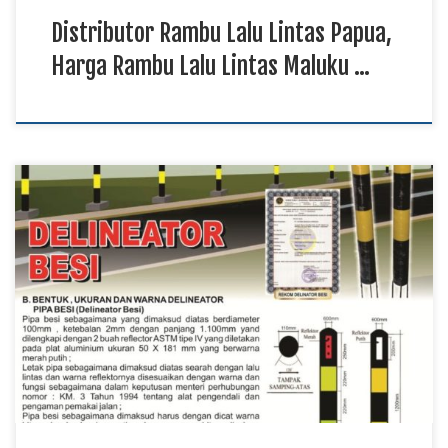
Distributor Rambu Lalu Lintas Papua,
Harga Rambu Lalu Lintas Maluku …
Produksi Delineator Besi Papua, Harga Delineator Besi
Sulawesi TKDN E Katalog, Distributor Delineator Besi
Kalimantan Delineator besi menjadi salah satu perlengkapan
jalan yang membantu memberikan panduan visual kepada
pengendara pada area tertentu. Material yang kuat dan proses
pengerjaan yang baik menjadi faktor penting untuk mendukung
penggunaan produk di lingkungan luar […]