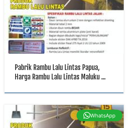
Maluku Utara, Distributor Rambu Lalu Lintas Kalimantan
TKDN E Katalog Rambu lalu lintas berfungsi sebagai media
informasi yang membantu menciptakan keamanan dan
ketertiban di jalan raya. Produk dibuat menggunakan material
berkualitas tinggi agar tahan terhadap panas, hujan, dan
penggunaan dalam jangka […]
Pabrik Rambu Lalu Lintas Papua,
Harga Rambu Lalu Lintas Maluku …
WhatsApp
Pabrik Rambu Lalu Lintas Papua TKDN E Katalog, Harga