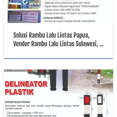
sekaligus meningkatkan ketertiban […]
Solusi Rambu Lalu Lintas Papua,
Vendor Rambu Lalu Lintas Sulawesi, …
Produsen Delineator Plastik Papua, Supplier Delineator
Plastik Maluku Utara TKDN E Katalog, Harga Delineator
Plastik Kalimantan Delineator plastik menjadi salah satu
perlengkapan keselamatan jalan yang berfungsi sebagai
penunjuk arah sekaligus pembatas jalur kendaraan pada
berbagai kondisi jalan. Produsen delineator plastik
menghadirkan produk berkualitas tinggi yang dibuat