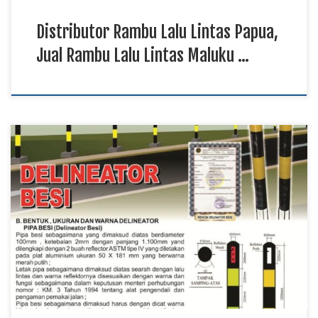
Distributor Rambu Lalu Lintas Papua,
Jual Rambu Lalu Lintas Maluku …
Jual Delineator Besi Papua, Supplier Delineator Besi
Kalimantan TKDN E Katalog, Harga Delineator Besi Sulawesi
Delineator besi digunakan sebagai perlengkapan pendukung
keselamatan jalan yang membantu memberikan panduan visual
bagi pengendara pada berbagai kondisi jalur. Konstruksi yang
kuat dan material yang sesuai menjadi faktor penting agar
produk dapat digunakan di lingkungan […]