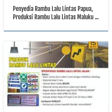
Penyedia Rambu Lalu Lintas Papua,
Produksi Rambu Lalu Lintas Maluku …
Harga Rambu Lalu Lintas Papua, Distributor Rambu Lalu
Lintas Kalimantan TKDN E Katalog, Pabrik Rambu Lalu Lintas
Sulawesi Rambu lalu lintas merupakan perlengkapan penting
yang membantu menciptakan keamanan, ketertiban, dan
kelancaran arus kendaraan melalui informasi, petunjuk,
larangan, maupun peringatan. Produk rambu lalu lintas
diproduksi menggunakan material berkualitas dengan lapisan
reflektif […]