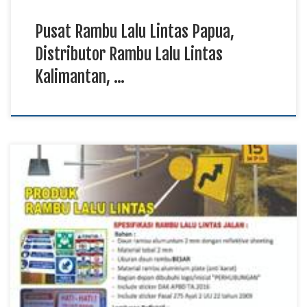
Pusat Rambu Lalu Lintas Papua,
Distributor Rambu Lalu Lintas
Kalimantan, …
Rekanan Rambu Lalu Lintas Papua, Supplier Rambu Lalu Lintas
Kalimantan, Produksi Rambu Lalu Lintas Maluku Utara TKDN
E Katalog Rambu lalu lintas memiliki fungsi penting sebagai
media informasi, petunjuk, larangan, dan peringatan bagi
pengguna jalan agar tercipta lalu lintas yang aman dan tertib.
Rekanan rambu lalu lintas menghadirkan produk yang […]