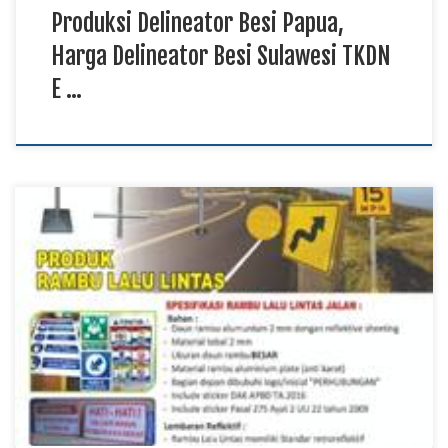
Produksi Delineator Besi Papua,
Harga Delineator Besi Sulawesi TKDN
E …
Distributor Rambu Lalu Lintas Papua, Jual Rambu Lalu Lintas
Maluku Utara, Pabrik Rambu Lalu Lintas Kalimantan TKDN E
Katalog Rambu lalu lintas berfungsi sebagai media
penyampaian informasi yang membantu pengguna jalan
memahami petunjuk, larangan, peringatan, dan aturan pada
suatu area. Distributor rambu lalu lintas menyediakan berbagai
kebutuhan perlengkapan jalan untuk […]