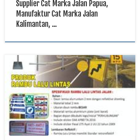
Supplier Cat Marka Jalan Papua,
Manufaktur Cat Marka Jalan
Kalimantan, …
Distributor Rambu Lalu Lintas Papua, Harga Rambu Lalu
Lintas Maluku Utara, Produksi Rambu Lalu Lintas Kalimantan
TKDN E Katalog Rambu lalu lintas menjadi bagian penting
dalam mendukung komunikasi di jalan karena menyampaikan
informasi, petunjuk, larangan, dan peringatan kepada
pengguna kendaraan. Distributor rambu lalu lintas
menyediakan produk untuk berbagai kebutuhan proyek […]