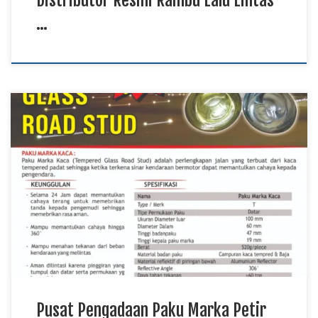
…
Pusat Pengadaan Paku Marka Petir Papua, Mitra Distribusi
Paku Marka Petir Kalimantan TKDN E Katalog, Solusi Paku
Marka Petir Sulawesi Paku marka petir merupakan salah satu
perlengkapan keselamatan jalan yang digunakan untuk
membantu meningkatkan visibilitas jalur melalui pantulan
cahaya. Produk ini banyak diaplikasikan pada jalan nasional,
jalan provinsi, kawasan industri, […]
Pusat Pengadaan Paku Marka Petir