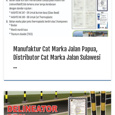
menciptakan garis pembatas yang jelas sehingga mampu
meningkatkan keselamatan dan kenyamanan pengguna jalan.
Manufaktur cat marka jalan memproduksi berbagai jenis cat
berkualitas menggunakan bahan […]
Manufaktur Cat Marka Jalan Papua,
Distributor Cat Marka Jalan Sulawesi
…
Grosir Delineator Besi Papua, Jual Delineator Besi Sulawesi,
Distributor Delineator Besi Kalimantan TKDN E Katalog