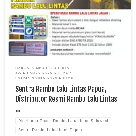
Lalu Lintas Sulawesi, Produsen Rambu Lalu Lintas Kalimantan
TKDN E Katalog Rambu lalu lintas menjadi perlengkapan
penting untuk membantu memberikan informasi, petunjuk,
larangan, maupun peringatan kepada setiap pengguna jalan.
Sentra rambu lalu lintas menyediakan berbagai jenis produk
yang dapat digunakan pada jalan […]
HARGA RAMBU LALU LINTAS
JUAL RAMBU LALU LINTAS
PABRIK RAMBU LALU LINTAS
Sentra Rambu Lalu Lintas Papua,
Distributor Resmi Rambu Lalu Lintas
…
Distributor Resmi Rambu Lalu Lintas Sulawesi
Sentra Rambu Lalu Lintas Papua