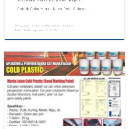
Jual Paku Marka Kaca Petir Papua
Pabrik Paku Marka Kaca Petir Sulawesi
Oleh␣
pabrik jual rambu dan marka jalan
Telah Terbit
Agustus 3, 2026
Penyedia Cat Marka Jalan Papua, Mitra Cat Marka Jalan
Kalimantan, Distribusi Cat Marka Jalan Sulawesi TKDN E
Katalog Cat marka jalan merupakan material yang berperan
penting dalam mendukung keteraturan lalu lintas melalui
pembuatan garis pembatas, marka arah, zebra cross, serta
berbagai simbol pada permukaan jalan. Produk ini digunakan
pada jalan […]