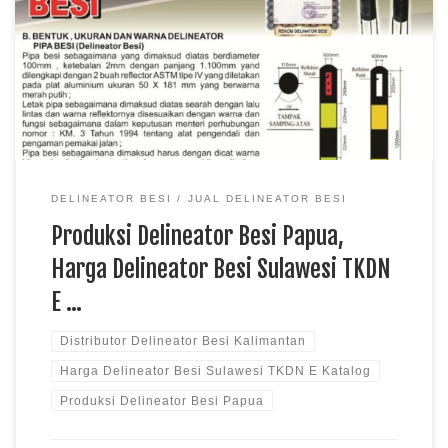
Kalimantan Delineator besi menjadi salah satu perlengkapan
jalan yang membantu memberikan panduan visual kepada
pengendara pada area tertentu. Material yang kuat dan proses
pengerjaan yang baik menjadi faktor penting untuk mendukung
penggunaan produk di lingkungan luar […]
DELINEATOR BESI
JUAL DELINEATOR BESI
Produksi Delineator Besi Papua,
Harga Delineator Besi Sulawesi TKDN
E …
Distributor Delineator Besi Kalimantan
Harga Delineator Besi Sulawesi TKDN E Katalog
Produksi Delineator Besi Papua