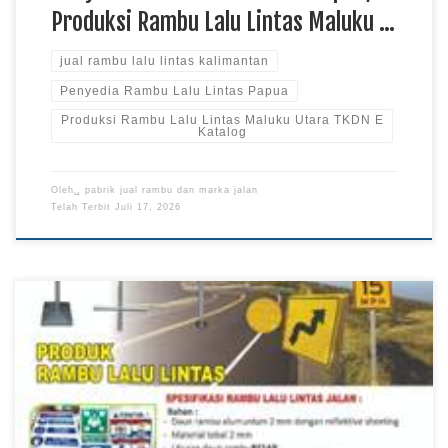
Produksi Rambu Lalu Lintas Maluku …
jual rambu lalu lintas kalimantan
Penyedia Rambu Lalu Lintas Papua
Produksi Rambu Lalu Lintas Maluku Utara TKDN E
Katalog
Oleh␣
pabrik jual rambu dan marka jalan
Telah Terbit
Juli 17, 2026
Harga Rambu Lalu Lintas Papua, Distributor Rambu Lalu
Lintas Kalimantan TKDN E Katalog, Pabrik Rambu Lalu Lintas
Sulawesi Rambu lalu lintas merupakan perlengkapan penting
yang membantu menciptakan keamanan, ketertiban, dan
kelancaran arus kendaraan melalui informasi, petunjuk,
larangan, maupun peringatan. Produk rambu lalu lintas