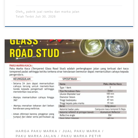
Oleh␣
pabrik jual rambu dan marka jalan
Telah Terbit
Juli 30, 2026
Pusat Pengadaan Paku Marka Petir Papua, Mitra Distribusi
Paku Marka Petir Kalimantan TKDN E Katalog, Solusi Paku
Marka Petir Sulawesi Paku marka petir merupakan salah satu
perlengkapan keselamatan jalan yang digunakan untuk
membantu meningkatkan visibilitas jalur melalui pantulan
cahaya. Produk ini banyak diaplikasikan pada jalan nasional,
jalan provinsi, kawasan industri, […]
HARGA PAKU MARKA
JUAL PAKU MARKA
PAKU MARKA JALAN
PAKU MARKA PETIR