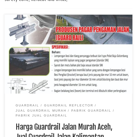
Harga Guardrail Jalan Murah Aceh, Jual Guardrail Jalan
Kalimantan Barat, Pabrik Guardrail Jalan Sulawesi Tengah
TKDN E Katalog Guardrail jalan merupakan perlengkapan
keselamatan yang dipasang di sisi jalan, tikungan, jembatan,
dan area dengan tingkat risiko tinggi untuk membantu
mengurangi dampak kecelakaan. Harga guardrail jalan murah
menjadi solusi bagi kontraktor, perusahaan […]
GUARDRAIL
GUARDRAIL REFLECTOR
JUAL GUARDRAIL MURAH
PABRIK GUARDRAIL
PABRIK JUAL GUARDRAIL
Harga Guardrail Jalan Murah Aceh,
Jual Guardrail Jalan Kalimantan