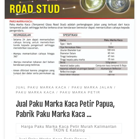
Jual Paku Marka Kaca Petir Papua, Pabrik Paku Marka Kaca
Petir Sulawesi, Harga Paku Marka Kaca Petir Murah
Kalimantan TKDN E Katalog Paku marka kaca petir
merupakan perlengkapan keselamatan jalan yang berfungsi
meningkatkan visibilitas marka melalui pantulan cahaya
kendaraan, terutama pada malam hari atau saat kondisi cuaca
kurang mendukung. Jual […]
JUAL PAKU MARKA KACA
PAKU MARKA JALAN
PAKU MARKA KACA
PAKU MARKA PETIR
Jual Paku Marka Kaca Petir Papua,
Pabrik Paku Marka Kaca …
Harga Paku Marka Kaca Petir Murah Kalimantan
TKDN E Katalog