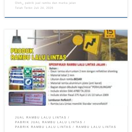
Oleh␣
pabrik jual rambu dan marka jalan
Telah Terbit
Juli 24, 2026
Distributor Rambu Lalu Lintas Papua, Jual Rambu Lalu Lintas
Maluku Utara, Pabrik Rambu Lalu Lintas Kalimantan TKDN E
Katalog Rambu lalu lintas berfungsi sebagai media
penyampaian informasi yang membantu pengguna jalan
memahami petunjuk, larangan, peringatan, dan aturan pada
suatu area. Distributor rambu lalu lintas menyediakan berbagai
kebutuhan perlengkapan jalan untuk […]
JUAL RAMBU LALU LINTAS
PABRIK JUAL RAMBU LALU LINTAS
PABRIK RAMBU LALU LINTAS
RAMBU LALU LINTAS