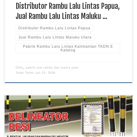
Distributor Rambu Lalu Lintas Papua,
Jual Rambu Lalu Lintas Maluku …
Distributor Rambu Lalu Lintas Papua
Jual Rambu Lalu Lintas Maluku Utara
Pabrik Rambu Lalu Lintas Kalimantan TKDN E
Katalog
Oleh␣
pabrik jual rambu dan marka jalan
Telah Terbit
Juli 23, 2026
Jual Delineator Besi Papua, Supplier Delineator Besi
Kalimantan TKDN E Katalog, Harga Delineator Besi Sulawesi
Delineator besi digunakan sebagai perlengkapan pendukung
keselamatan jalan yang membantu memberikan panduan visual