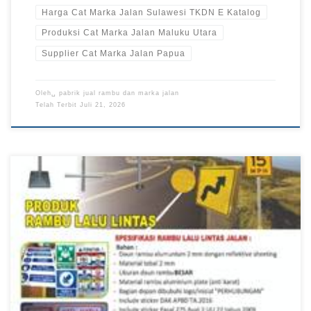
Harga Cat Marka Jalan Sulawesi TKDN E Katalog
Produksi Cat Marka Jalan Maluku Utara
Supplier Cat Marka Jalan Papua
Oleh␣
pabrik jual rambu dan marka jalan
Telah Terbit
Juli 21, 2026
Agen Rambu Lalu Lintas Papua, Pabrik Rambu Lalu Lintas
Kalimantan TKDN E Katalog, Harga Rambu Lalu Lintas
Sulawesi Rambu lalu lintas membantu menyampaikan informasi
penting kepada pengguna jalan melalui tanda petunjuk,
peringatan, larangan, maupun informasi lainnya. Agen rambu
lalu lintas menyediakan produk yang diproduksi menggunakan
material yang sesuai untuk penggunaan […]