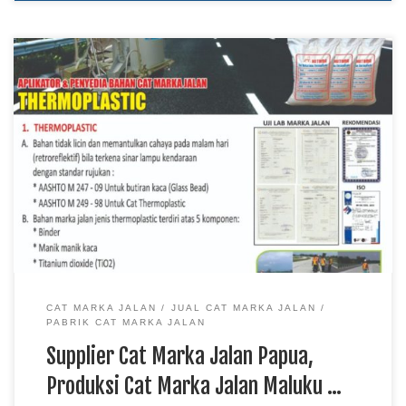
Supplier Cat Marka Jalan Papua, Produksi Cat Marka Jalan
Maluku Utara, Harga Cat Marka Jalan Sulawesi TKDN E
Katalog Kebutuhan cat marka jalan terus meningkat seiring
pembangunan dan pemeliharaan berbagai infrastruktur
transportasi di Indonesia. Supplier cat marka jalan
menyediakan produk untuk mendukung pembuatan garis lajur,
marka tepi, simbol jalan, area […]
CAT MARKA JALAN
JUAL CAT MARKA JALAN
PABRIK CAT MARKA JALAN
Supplier Cat Marka Jalan Papua,
Produksi Cat Marka Jalan Maluku …