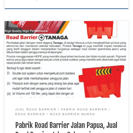
Pabrik Road Barrier Jalan Papua, Jual Road Barrier Jalan
Sulawesi, Harga Road Barrier Jalan Murah Kalimantan TKDN
E Katalog Road barrier jalan merupakan perlengkapan
keselamatan lalu lintas yang digunakan untuk mengatur arus
kendaraan sekaligus membatasi area kerja pada proyek
pembangunan maupun pemeliharaan jalan. Pabrik road barrier
jalan memproduksi berbagai jenis […]
JUAL ROAD BARRIER
PABRIK ROAD BARRIER
ROAD BARRIER
ROAD BARRIER MURAH
Pabrik Road Barrier Jalan Papua, Jual