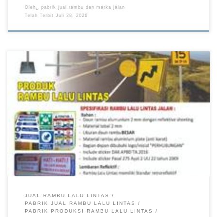
Oleh␣
pabrik jual rambu dan marka jalan
Telah Terbit
Juli 28, 2026
Distributor Rambu Lalu Lintas Papua, Harga Rambu Lalu
Lintas Maluku Utara, Produksi Rambu Lalu Lintas Kalimantan
TKDN E Katalog Rambu lalu lintas menjadi bagian penting
dalam mendukung komunikasi di jalan karena menyampaikan
informasi, petunjuk, larangan, dan peringatan kepada
pengguna kendaraan. Distributor rambu lalu lintas
menyediakan produk untuk berbagai kebutuhan proyek […]
JUAL RAMBU LALU LINTAS
PABRIK JUAL RAMBU LALU LINTAS
PABRIK PRODUKSI RAMBU LALU LINTAS