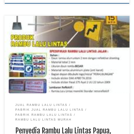
Penyedia Rambu Lalu Lintas Papua, Produksi Rambu Lalu
Lintas Maluku Utara TKDN E Katalog, Jual Rambu Lalu Lintas
Kalimantan Kebutuhan rambu lalu lintas tidak hanya berkaitan
dengan pemasangan tanda di jalan, tetapi juga membutuhkan
produk yang memiliki konstruksi kuat dan tingkat keterbacaan
yang baik. Penyedia rambu lalu lintas menawarkan berbagai
[…]
JUAL RAMBU LALU LINTAS
PABRIK JUAL RAMBU LALU LINTAS
PABRIK RAMBU LALU LINTAS
RAMBU LALU LINTAS MURAH
Penyedia Rambu Lalu Lintas Papua,