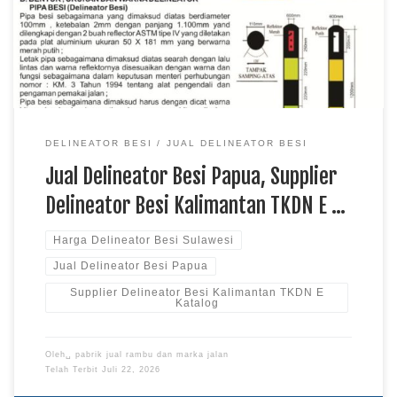
bagi pengendara pada berbagai kondisi jalur. Konstruksi yang
kuat dan material yang sesuai menjadi faktor penting agar
produk dapat digunakan di lingkungan […]
DELINEATOR BESI
JUAL DELINEATOR BESI
Jual Delineator Besi Papua, Supplier
Delineator Besi Kalimantan TKDN E …
Harga Delineator Besi Sulawesi
Jual Delineator Besi Papua
Supplier Delineator Besi Kalimantan TKDN E
Katalog
Oleh␣
pabrik jual rambu dan marka jalan
Telah Terbit
Juli 22, 2026