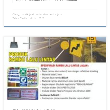
Supplier Rambu Lalu Lintas Kalimantan
Oleh␣
pabrik jual rambu dan marka jalan
Telah Terbit
Juli 14, 2026
Manufaktur Rambu Lalu Lintas Papua, Pengadaan Rambu Lalu
Lintas Sulawesi TKDN E Katalog, Harga Rambu Lalu Lintas
Kalimantan Rambu lalu lintas merupakan sarana keselamatan
yang berfungsi memberikan informasi, petunjuk, larangan, dan
peringatan kepada seluruh pengguna jalan. Manufaktur rambu
lalu lintas menghadirkan produk berkualitas yang diproduksi
menggunakan material pilihan dengan lapisan […]
JUAL RAMBU LALU LINTAS