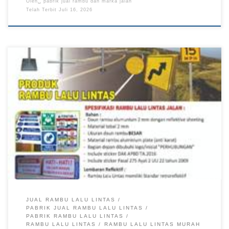
Oleh␣
pabrik jual rambu dan marka jalan
Telah Terbit
Juli 16, 2026
Pusat Rambu Lalu Lintas Papua, Distributor Rambu Lalu Lintas
Kalimantan, Solusi Rambu Lalu Lintas Sulawesi TKDN E
Katalog Rambu lalu lintas berfungsi sebagai media informasi,
petunjuk, larangan, dan peringatan yang membantu
menciptakan keamanan bagi seluruh pengguna jalan. Produk
rambu lalu lintas diproduksi menggunakan material berkualitas
dengan lapisan reflektif berstandar tinggi […]
JUAL RAMBU LALU LINTAS
PABRIK JUAL RAMBU LALU LINTAS
PABRIK RAMBU LALU LINTAS
RAMBU LALU LINTAS
RAMBU LALU LINTAS MURAH