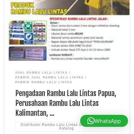
Pengadaan Rambu Lalu Lintas Papua, Perusahaan Rambu Lalu
Lintas Kalimantan, Distributor Rambu Lalu Lintas Sulawesi
TKDN E Katalog Rambu lalu lintas berfungsi memberikan
informasi, petunjuk, larangan, dan peringatan bagi pengguna
jalan sehingga tercipta lalu lintas yang aman dan tertib.
Perusahaan rambu lalu lintas memproduksi berbagai jenis
rambu menggunakan material berkualitas […]
JUAL RAMBU LALU LINTAS
PABRIK JUAL RAMBU LALU LINTAS
PABRIK RAMBU LALU LINTAS
Pengadaan Rambu Lalu Lintas Papua,
Perusahaan Rambu Lalu Lintas
Kalimantan, …
WhatsApp
Distributor Rambu Lalu Lintas Sulawesi TKDN E
Katalog