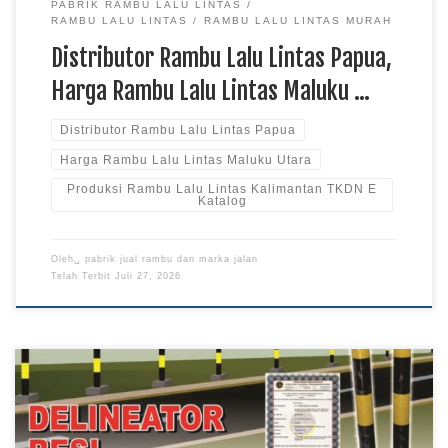
PABRIK RAMBU LALU LINTAS
RAMBU LALU LINTAS
RAMBU LALU LINTAS MURAH
Distributor Rambu Lalu Lintas Papua,
Harga Rambu Lalu Lintas Maluku …
Distributor Rambu Lalu Lintas Papua
Harga Rambu Lalu Lintas Maluku Utara
Produksi Rambu Lalu Lintas Kalimantan TKDN E
Katalog
Oleh␣
pabrik jual rambu dan marka jalan
Telah Terbit
Juli 27, 2026
Produksi Delineator Besi Papua, Harga Delineator Besi
Sulawesi TKDN E Katalog, Distributor Delineator Besi