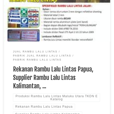
Kalimantan, Produksi Rambu Lalu Lintas Maluku Utara TKDN
E Katalog Rambu lalu lintas memiliki fungsi penting sebagai
media informasi, petunjuk, larangan, dan peringatan bagi
pengguna jalan agar tercipta lalu lintas yang aman dan tertib.
Rekanan rambu lalu lintas menghadirkan produk yang […]
JUAL RAMBU LALU LINTAS
PABRIK JUAL RAMBU LALU LINTAS
PABRIK RAMBU LALU LINTAS
Rekanan Rambu Lalu Lintas Papua,
Supplier Rambu Lalu Lintas
Kalimantan, …
Produksi Rambu Lalu Lintas Maluku Utara TKDN E
Katalog
Rekanan Rambu Lalu Lintas Papua