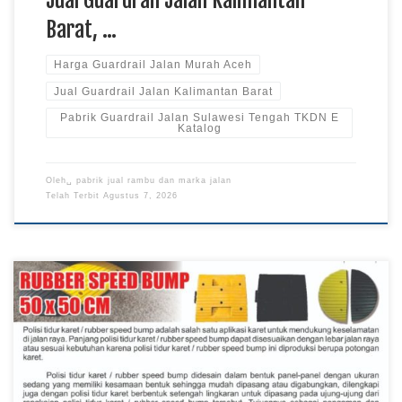
Barat, …
Harga Guardrail Jalan Murah Aceh
Jual Guardrail Jalan Kalimantan Barat
Pabrik Guardrail Jalan Sulawesi Tengah TKDN E
Katalog
Oleh␣
pabrik jual rambu dan marka jalan
Telah Terbit
Agustus 7, 2026
Harga Speed Bump Karet Murah Lampung Utara, Pabrik
Speed Bump Karet Papua, Jual Speed Bump Karet Kalimantan
TKDN E Katalog Speed bump karet merupakan perlengkapan
lalu lintas yang digunakan untuk membantu mengendalikan
kecepatan kendaraan pada kawasan yang membutuhkan