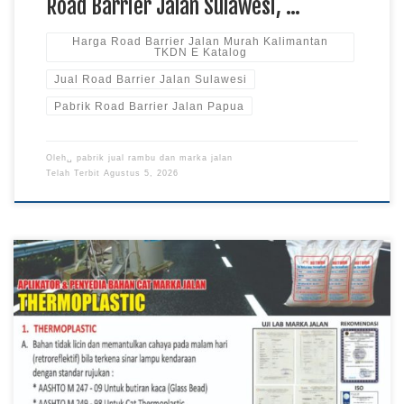
Road Barrier Jalan Sulawesi, …
Harga Road Barrier Jalan Murah Kalimantan
TKDN E Katalog
Jual Road Barrier Jalan Sulawesi
Pabrik Road Barrier Jalan Papua
Oleh␣
pabrik jual rambu dan marka jalan
Telah Terbit
Agustus 5, 2026
Harga Cat Marka Jalan Murah Papua, Jual Cat Marka Jalan
Kalimantan, Pabrik Cat Marka Jalan Sulawesi TKDN E Katalog
Cat marka jalan merupakan material yang berfungsi
memberikan tanda dan panduan visual pada permukaan jalan
sehingga membantu menciptakan lalu lintas yang lebih tertib.
Produk ini digunakan pada jalan nasional, jalan provinsi, […]