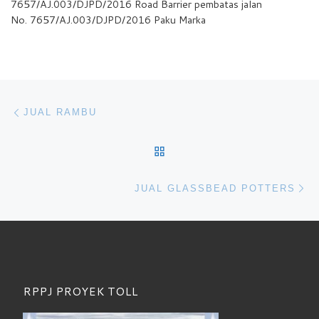
7657/AJ.003/DJPD/2016 Road Barrier pembatas jalan
No. 7657/AJ.003/DJPD/2016 Paku Marka
Navigasi pos
Previous post
JUAL RAMBU
BACK TO POST LIST
Ne
JUAL GLASSBEAD POTTERS
RPPJ PROYEK TOLL