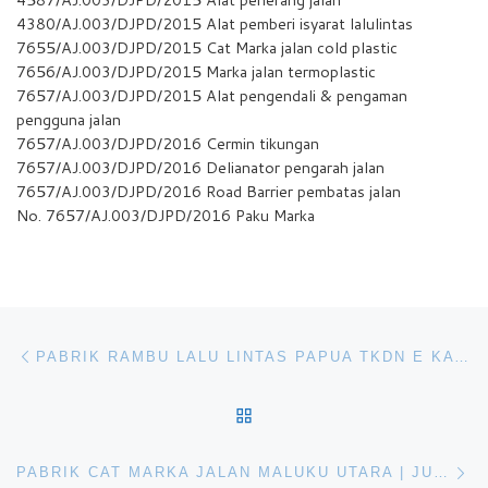
4380/AJ.003/DJPD/2015 Alat pemberi isyarat lalulintas
7655/AJ.003/DJPD/2015 Cat Marka jalan cold plastic
7656/AJ.003/DJPD/2015 Marka jalan termoplastic
7657/AJ.003/DJPD/2015 Alat pengendali & pengaman
pengguna jalan
7657/AJ.003/DJPD/2016 Cermin tikungan
7657/AJ.003/DJPD/2016 Delianator pengarah jalan
7657/AJ.003/DJPD/2016 Road Barrier pembatas jalan
No. 7657/AJ.003/DJPD/2016 Paku Marka
Navigasi pos
Previous post
PABRIK RAMBU LALU LINTAS PAPUA TKDN E KATALOG, HARGA PAKU MARKA PETIR MALUKU UTARA, PRODUKSI DELINEATOR BESI SULAWESI
BACK TO POST LIST
Ne
PABRIK CAT MARKA JALAN MALUKU UTARA | JUAL CAT MARKA JALAN HARGA MURAH