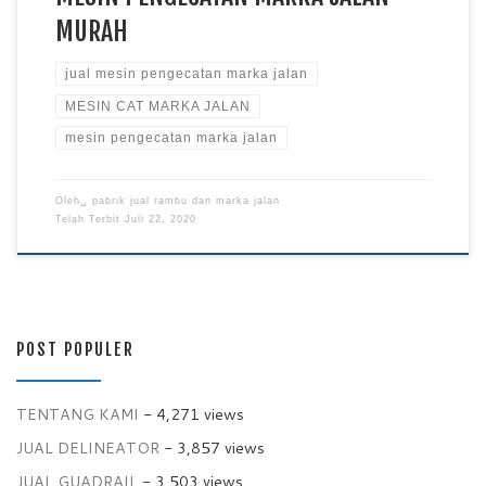
MURAH
jual mesin pengecatan marka jalan
MESIN CAT MARKA JALAN
mesin pengecatan marka jalan
Oleh␣
pabrik jual rambu dan marka jalan
Telah Terbit
Juli 22, 2020
POST POPULER
TENTANG KAMI
- 4,271 views
JUAL DELINEATOR
- 3,857 views
JUAL GUADRAIL
- 3,503 views