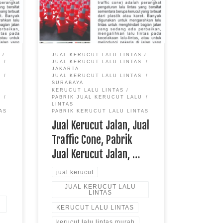
Harga Traffic Cone Jalan, Harga
Kerucut Jalan
S
JUAL KERUCUT LALU LINTAS
S
JUAL KERUCUT LALU LINTAS
JAKARTA
S
JUAL KERUCUT LALU LINTAS
SURABAYA
KERUCUT LALU LINTAS
U
PABRIK JUAL KERUCUT LALU
LINTAS
AS
PABRIK KERUCUT LALU LINTAS
Jual Kerucut Jalan, Jual
Traffic Cone, Pabrik
Jual Kerucut Jalan, …
jual kerucut
JUAL KERUCUT LALU
LINTAS
KERUCUT LALU LINTAS
kerucut lalu lintas murah