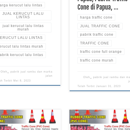
arga kerucut lalu lintas
Cone di Papua, …
JUAL KERUCUT LALU
LINTAS
harga traffic cone
jual kerucut lalu lintas
JUAL TRAFFIC CONE
murah
pabrik traffic cone
ERUCUT LALU LINTAS
TRAFFIC CONE
erucut lalu lintas murah
traffic cone full orange
abrik kerucut lalu lintas
traffic cone murah
Oleh␣
pabrik jual rambu dan marka
jalan
Oleh␣
pabrik jual rambu dan m
ah Terbit
Mei 8, 2023
j
Telah Terbit
Januari 31, 2023
 Traffic Cone Jalan, Jual Traffic
 Jalan di Papua, Jual Traffic
Pabrik Traffic Cone, Harga Tra
 Kalimantan, Pabrik Traffic