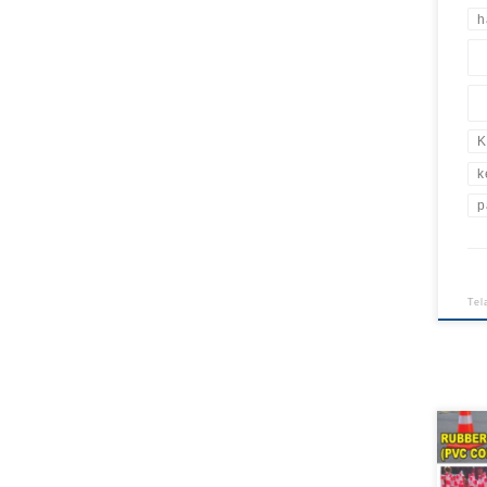
h
K
k
p
Tel
Jual
Cone
Cone