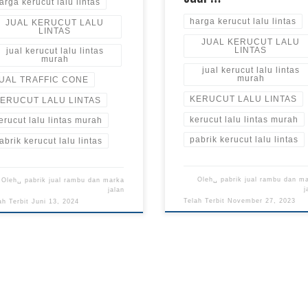
arga kerucut lalu lintas
harga kerucut lalu lintas
JUAL KERUCUT LALU
LINTAS
JUAL KERUCUT LALU
LINTAS
jual kerucut lalu lintas
murah
jual kerucut lalu lintas
murah
UAL TRAFFIC CONE
KERUCUT LALU LINTAS
ERUCUT LALU LINTAS
kerucut lalu lintas murah
erucut lalu lintas murah
pabrik kerucut lalu lintas
abrik kerucut lalu lintas
Oleh␣
pabrik jual rambu dan m
Oleh␣
pabrik jual rambu dan marka
j
jalan
Telah Terbit
November 27, 2023
ah Terbit
Juni 13, 2024