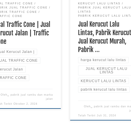
AL TRAFFIC CONE
KERUCUT LALU LINTAS
PABRIK JUAL KERUCUT LAL
BRIK JUAL TRAFFIC CONE
LINTAS
BRIK TRAFFIC CONE
PABRIK KERUCUT LALU LINT
AFFIC CONE
Jual Kerucut Lalu
al Traffic Cone | Jual
Lintas, Pabrik Kerucut
rucut Jalan | Traffic
Jual Kerucut Murah,
one
Pabrik …
ual Kerucut Jalan |
harga kerucut lalu lintas
UAL TRAFFIC CONE
JUAL KERUCUT LALU
erucut Jalan
LINTAS
RAFFIC CONE
KERUCUT LALU LINTAS
pabrik kerucut lalu lintas
Oleh␣
pabrik jual rambu dan marka
jalan
ah Terbit
Oktober 2, 2024
Oleh␣
pabrik jual rambu dan m
j
Telah Terbit
Juli 31, 2024