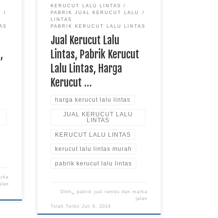
optional […]
KERUCUT LALU LINTAS
U
PABRIK JUAL KERUCUT LALU
LINTAS
AS
PABRIK KERUCUT LALU LINTAS
Jual Kerucut Lalu
,
Lintas, Pabrik Kerucut
Lalu Lintas, Harga
Kerucut …
harga kerucut lalu lintas
JUAL KERUCUT LALU
LINTAS
KERUCUT LALU LINTAS
kerucut lalu lintas murah
pabrik kerucut lalu lintas
arka
alan
Oleh␣
pabrik jual rambu dan marka
jalan
Telah Terbit
Juli 9, 2024