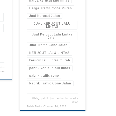
harga kerucut lalu lintas
Harga Traffic Cone Murah
Jual Kerucut Jalan
JUAL KERUCUT LALU
LINTAS
Jual Kerucut Lalu Lintas
Jalan
Jual Traffic Cone Jalan
KERUCUT LALU LINTAS
kerucut lalu lintas murah
pabrik kerucut lalu lintas
arka
alan
pabrik traffic cone
Pabrik Traffic Cone Jalan
Oleh␣
pabrik jual rambu dan marka
jalan
Telah Terbit
Oktober 16, 2023