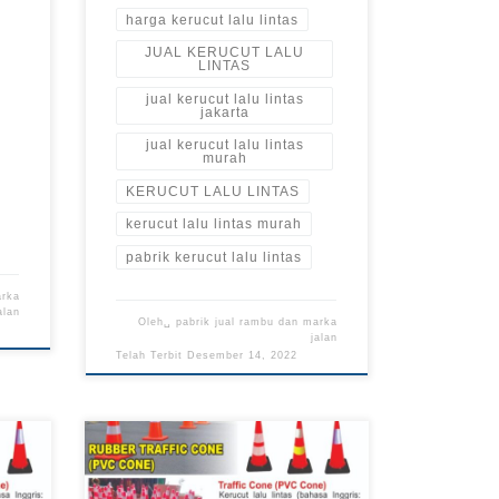
harga kerucut lalu lintas
JUAL KERUCUT LALU
LINTAS
jual kerucut lalu lintas
jakarta
jual kerucut lalu lintas
murah
KERUCUT LALU LINTAS
kerucut lalu lintas murah
pabrik kerucut lalu lintas
arka
alan
Oleh␣
pabrik jual rambu dan marka
jalan
Telah Terbit
Desember 14, 2022
Jual Kerucut Jalan, Jual Traffic
ffic
Cone, Pabrik Jual Kerucut Jalan,