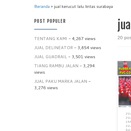
Beranda
»
jual kerucut lalu lintas surabaya
POST POPULER
jua
20 po
TENTANG KAMI
- 4,267 views
JUAL DELINEATOR
- 3,854 views
JUAL GUADRAIL
- 3,501 views
TIANG RAMBU JALAN
- 3,294
Jual
views
Jala
JUAL PAKU MARKA JALAN
-
Pabr
Keru
3,276 views
pena
digu
memp
Bias
JU
ring
JU
oran
JA
JU
stri
SU