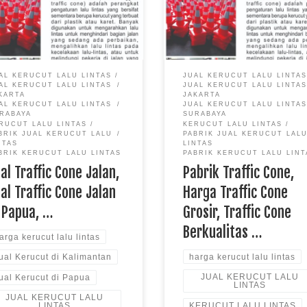
Cone Grosir, Traffic Cone
 Papua, Jual Kerucut Papua,
Berkualitas untuk Proyek Jalan
 Kerucut di Kalimantan, Jual
cut di Papua Cerita Mengenai
fic Cone yang Bukan Terbuat
 Karet Pabrik Rambu – Apa
AL KERUCUT LALU LINTAS
JUAL KERUCUT LALU LINTA
 terlintas di pikiran anda bila
AL KERUCUT LALU LINTAS
JUAL KERUCUT LALU LINTA
hat benda […]
KARTA
JAKARTA
AL KERUCUT LALU LINTAS
JUAL KERUCUT LALU LINTA
RABAYA
SURABAYA
RUCUT LALU LINTAS
KERUCUT LALU LINTAS
BRIK JUAL KERUCUT LALU
PABRIK JUAL KERUCUT LAL
NTAS
LINTAS
BRIK KERUCUT LALU LINTAS
PABRIK KERUCUT LALU LINT
al Traffic Cone Jalan,
Pabrik Traffic Cone,
al Traffic Cone Jalan
Harga Traffic Cone
 Papua, …
Grosir, Traffic Cone
Berkualitas …
arga kerucut lalu lintas
harga kerucut lalu lintas
ual Kerucut di Kalimantan
JUAL KERUCUT LALU
ual Kerucut di Papua
LINTAS
JUAL KERUCUT LALU
KERUCUT LALU LINTAS
LINTAS