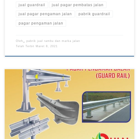
jual guardrail
jual pagar pembatas jalan
jual pagar pengaman jalan
pabrik guardrail
pagar pengaman jalan
Oleh␣
pabrik jual rambu dan marka jalan
Telah Terbit
Maret 8, 2021