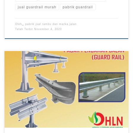
jual guardrail murah
pabrik guardrail
Oleh␣
pabrik jual rambu dan marka jalan
Telah Terbit
November 4, 2020