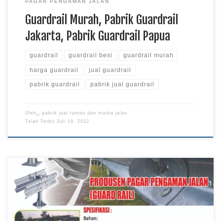
PAGAR PENGAMAN JALAN
Guardrail Murah, Pabrik Guardrail
Jakarta, Pabrik Guardrail Papua
guardrail
guardrail besi
guardrail murah
harga guardrail
jual guardrail
pabrik guardrail
pabrik jual guardrail
Oleh␣
pabrik jual rambu dan marka jalan
Telah Terbit
Juli 19, 2022
Harga Guardrail Jalan, Harga Guardrail Jalan Papua, Harga