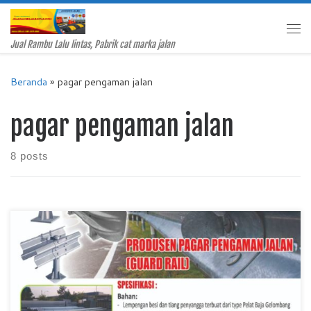
Skip to content
Me
Jual Rambu Lalu lintas, Pabrik cat marka jalan
Beranda
»
pagar pengaman jalan
pagar pengaman jalan
8 posts
Pabrik Guardrail Jalan, Harga Guardrail Jalan, Jual Guardrail
Jalan Murah, Harga Guardrail Jalan Murah, Guardrail Jalan