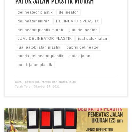
PATOK JALAN PLASTIK MURAH
delineateor plastik
delineator
delineator murah
DELINEATOR PLASTIK
delineator plastik murah
jual delineator
JUAL DELINEATOR PLASTIK
jual patok jalan
jual patok jalan plastik
pabrik delineator
pabrik delineator plastik
patok jalan
patok jalan plastik
Oleh␣
pabrik jual rambu dan marka jalan
Telah Terbit
Oktober 27, 2021
Delineator Plastik atau Patok Jalan Plastik ini berguna untuk