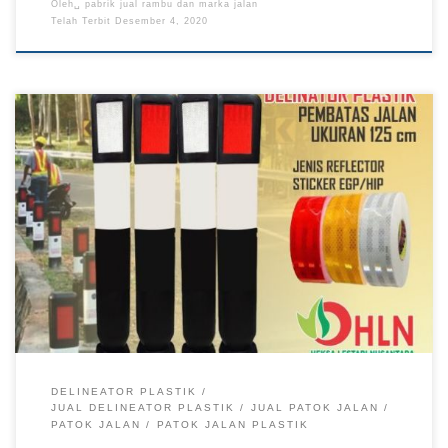
Oleh␣
pabrik jual rambu dan marka jalan
Telah Terbit
Desember 4, 2020
DELINEATOR PLASTIK
JUAL DELINEATOR PLASTIK
JUAL PATOK JALAN
PATOK JALAN
PATOK JALAN PLASTIK