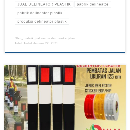
JUAL DELINEATOR PLASTIK
pabrik delineator
pabrik delineator plastik
produksi delineator plastik
Oleh␣
pabrik jual rambu dan marka jalan
Telah Terbit
Januari 22, 2021