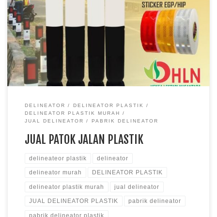
menandai adanya jalan yang berbahaya ataupun jalan curam.
Karena alat ini biasa dipasang di bahu jalan, oleh karena itu
para pengendara bisa melihat adanya jalan yang berbahaya.
Delineator ini punya ciri khas warna yang hitam dan di lengkapi
sticker vinil putih […]
DELINEATOR
DELINEATOR PLASTIK
DELINEATOR PLASTIK MURAH
JUAL DELINEATOR
PABRIK DELINEATOR
JUAL PATOK JALAN PLASTIK
delineateor plastik
delineator
delineator murah
DELINEATOR PLASTIK
delineator plastik murah
jual delineator
JUAL DELINEATOR PLASTIK
pabrik delineator
pabrik delineator plastik