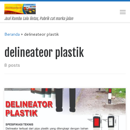
Skip to content
Me
Jual Rambu Lalu lintas, Pabrik cat marka jalan
Beranda
»
delineateor plastik
delineateor plastik
8 posts
Jual Delineator Plastik, Jual Delineator Plastik Murah, Pabrik
Delineator Plastik, Harga Delineator Plastik, Delineator