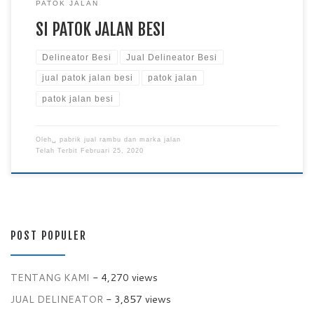
PATOK JALAN
SI PATOK JALAN BESI
Delineator Besi
Jual Delineator Besi
jual patok jalan besi
patok jalan
patok jalan besi
Oleh␣
pabrik jual rambu dan marka jalan
Telah Terbit
Februari 25, 2020
POST POPULER
TENTANG KAMI
- 4,270 views
JUAL DELINEATOR
- 3,857 views