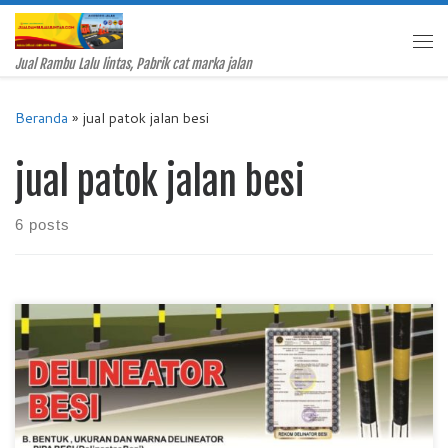
Skip to content
Me
Jual Rambu Lalu lintas, Pabrik cat marka jalan
Beranda
»
jual patok jalan besi
jual patok jalan besi
6 posts
Jual Patok Jalan Besi, Pabrik Patok Jalan Besi, Jual Delineator
Besi Papua, Pabrik Delineator Besi Papua, Jual Patok Jalan
Besi Papua, Patok Jalan Besi, Harga Patok Jalan Besi,
Delineator Besi Mengapa Patok Jalan Besi Menjadi Pilihan