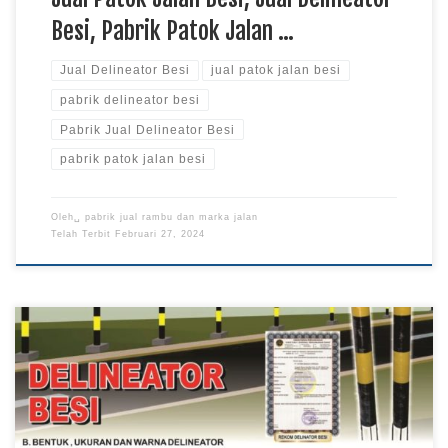
Besi, Pabrik Patok Jalan …
Jual Delineator Besi
jual patok jalan besi
pabrik delineator besi
Pabrik Jual Delineator Besi
pabrik patok jalan besi
Oleh␣
pabrik jual rambu dan marka jalan
Telah Terbit
Februari 27, 2024
Jual Delineator Besi, Jual Patok Jalan Besi, Jual Patok Jalan di
Papua, Jual Patok Jalan Besi di Kalimantan, Jual Delineator
Besi di Papua, Jual Delineator Besi di Kalimantan Harga
Delineator Besi Berkualitas SNI di Cipayung Pabrik Rambu –