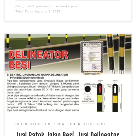
Oleh␣
pabrik jual rambu dan marka jalan
Telah Terbit
Agustus 6, 2025
Jual Patok Jalan Besi, Jual Delineator Besi, Pabrik Patok Jalan
besi, Pabrik Jual Delineator Besi, Pabrik Delineator Besi, Jual
Delineator Besi di Jakarta Pabrik Patok Jalan Delineator Besi
di Pabrik Rambu Pabrik Rambu – Delineator besi termasuk
kedalam peralatan keamanan jalan yang juga disebut sebagai
patok jalan besi yang terbuat […]
DELINEATOR BESI
JUAL DELINEATOR BESI
Jual Patok Jalan Besi, Jual Delineator