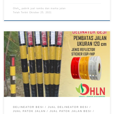
Oleh␣
pabrik jual rambu dan marka jalan
Telah Terbit
Oktober 25, 2021
DELINEATOR BESI
JUAL DELINEATOR BESI
JUAL PATOK JALAN
JUAL PATOK JALAN BESI