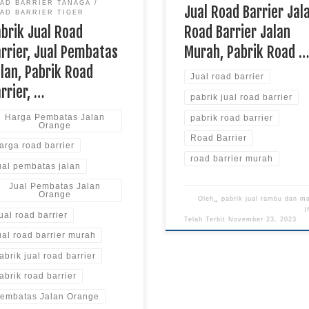
AD BARRIER TANAGA
Jual Road Barrier Jal
AD BARRIER TIGER
Road Barrier Jalan
brik Jual Road
Murah, Pabrik Road 
rrier, Jual Pembatas
lan, Pabrik Road
Jual road barrier
rrier, …
pabrik jual road barrier
Harga Pembatas Jalan
pabrik road barrier
Orange
Road Barrier
arga road barrier
road barrier murah
ual pembatas jalan
Jual Pembatas Jalan
Orange
Oleh␣
pabrik jual rambu dan m
j
ual road barrier
Telah Terbit
November 23, 2023
ual road barrier murah
abrik jual road barrier
abrik road barrier
embatas Jalan Orange