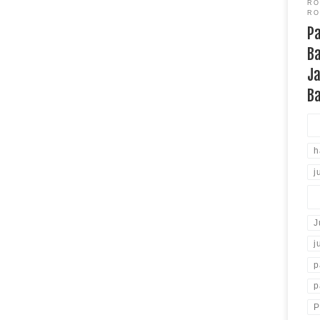
RO
RO
Pa
Ba
Ja
Ba
h
j
J
j
p
p
P