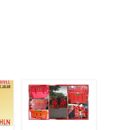
kami adalah pabrik yang menjual
Road Barrier. Sebab ada satu
kesamaan, adalah semuanya
digunakan untuk mengingatkan
pengendara supaya tertib lalu
lintas. Road barrier pada
terutamanya diterapkan untuk
memisahkan jalanan. Selain satu