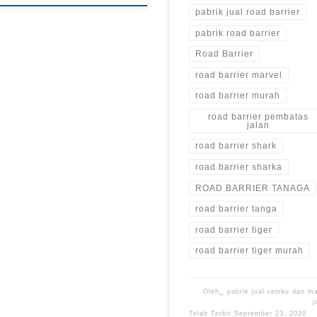
pabrik jual road barrier
pabrik road barrier
Road Barrier
road barrier marvel
road barrier murah
road barrier pembatas
jalan
road barrier shark
road barrier sharka
ROAD BARRIER TANAGA
road barrier tanga
road barrier tiger
road barrier tiger murah
Oleh␣
pabrik jual rambu dan m
j
Telah Terbit
September 23, 2020