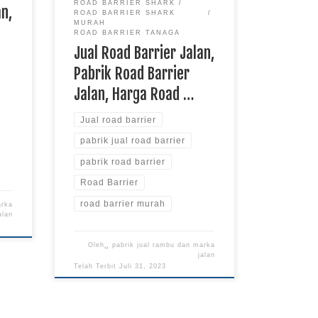
ROAD BARRIER SHARK
an,
ROAD BARRIER SHARK
MURAH
ROAD BARRIER TANAGA
Jual Road Barrier Jalan,
…
Pabrik Road Barrier
Jalan, Harga Road …
Jual road barrier
pabrik jual road barrier
pabrik road barrier
Road Barrier
road barrier murah
arka
alan
Oleh␣
pabrik jual rambu dan marka
jalan
Telah Terbit
Juli 31, 2023