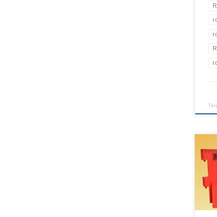
R
r
r
R
r
Tel