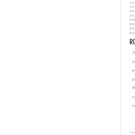
JU
JU
MA
JU
PA
RO
RO
RO
R
J
j
p
p
R
r
r
Tel