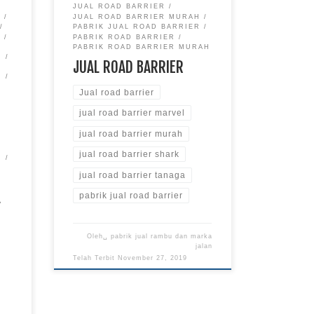
JUAL ROAD BARRIER
dan lain hal, ada komponen dari
H
JUAL ROAD BARRIER MURAH
jalan raya yang perlu ditutup untuk
PABRIK JUAL ROAD BARRIER
sementara waktu. sementara road
R
PABRIK ROAD BARRIER
PABRIK ROAD BARRIER MURAH
barrier digunakan untuk […]
JUAL ROAD BARRIER
Jual road barrier
jual road barrier marvel
jual road barrier murah
jual road barrier shark
jual road barrier tanaga
L
pabrik jual road barrier
Oleh␣
pabrik jual rambu dan marka
jalan
Telah Terbit
November 27, 2019