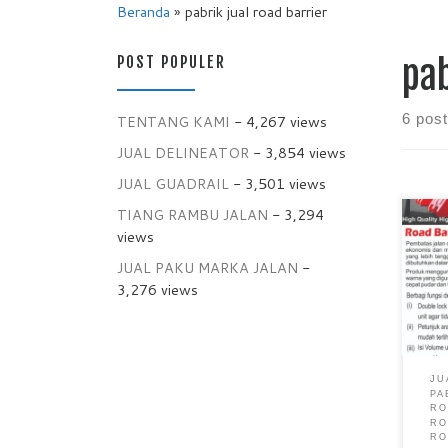
Beranda
»
pabrik jual road barrier
POST POPULER
pab
6 pos
TENTANG KAMI
- 4,267 views
JUAL DELINEATOR
- 3,854 views
JUAL GUADRAIL
- 3,501 views
TIANG RAMBU JALAN
- 3,294
Pabr
views
Pemb
JUAL PAKU MARKA JALAN
-
Barr
Pemb
3,276 views
Pemb
Pem
Pabr
Ram
JU
barr
PA
keam
RO
seba
RO
RO
dima