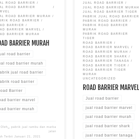
AL ROAD BARRIER
JUAL ROAD BARRIER
AL ROAD BARRIER
JUAL ROAD BARRIER MURA
RVEL
JUAL ROAD BARRIER TIGER
AL ROAD BARRIER MURAH
PABRIK JUAL ROAD BARRIE
BRIK ROAD BARRIER
PABRIK ROAD BARRIER
AD BARRIER
PABRIK ROAD BARRIER
AD BARRIER MARVEL
MURAH
PABRIK ROAD BARRIER
AD BARRIER MURAH
TIGER
OAD BARRIER MURAH
ROAD BARRIER
ROAD BARRIER MARVEL
ROAD BARRIER MURAH
ual road barrier
ROAD BARRIER SHARK
ROAD BARRIER TANAGA
ual road barrier murah
ROAD BARRIER TIGER
ROAD BARRIER TIGER
abrik jual road barrier
MURAH
UNCATEGORIZED
abrik road barrier
ROAD BARRIER MARVE
oad Barrier
Jual road barrier
oad barrier marvel
jual road barrier marvel
oad barrier murah
jual road barrier murah
jual road barrier shark
Oleh␣
pabrik jual rambu dan marka
jalan
jual road barrier tanaga
ah Terbit
Januari 21, 2021