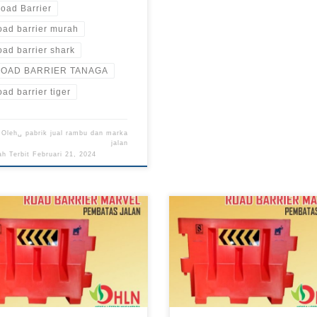
oad Barrier
oad barrier murah
oad barrier shark
OAD BARRIER TANAGA
oad barrier tiger
Oleh␣
pabrik jual rambu dan marka
jalan
ah Terbit
Februari 21, 2024