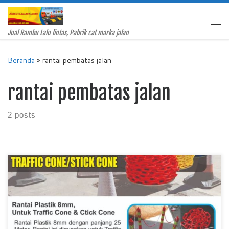
Skip to content
Me
Jual Rambu Lalu lintas, Pabrik cat marka jalan
Beranda
»
rantai pembatas jalan
rantai pembatas jalan
2 posts
Jual Rantai Plastik, Pabrik Rantai Plastik, Pabrik Rantai
Plastik, Harga Rantai Plastik, Rantai Plastik Murah, Jual Rantai
Plastik Papua, Jual Rantai Plastik Kalimantan RANTAI