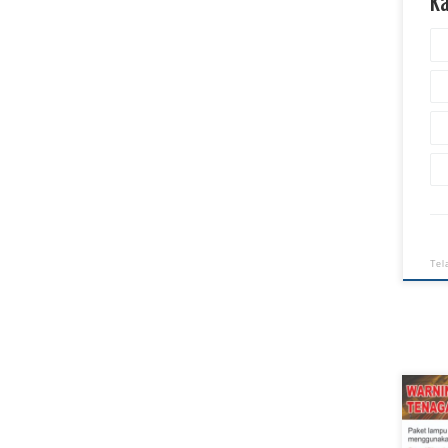
K
Tel
Harg