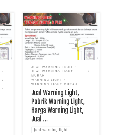
ght
Jual Warning Light, Pabrik Warning
ua,
Light, Harga Warning Light, Jual
Jual
Warning Light Murah
pun
JUAL WARNING LIGHT
JUAL WARNING LIGHT
guna
MURAH
WARNING LIGHT
WARNING LIGHT MURAH
Jual Warning Light,
Pabrik Warning Light,
Harga Warning Light,
Jual …
jual warning light