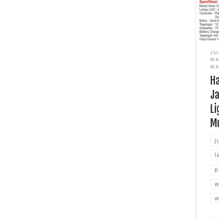
Warn
Mura
JU
WA
WA
H
Ja
Li
M
j
l
p
w
w