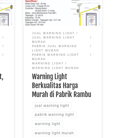
warning light
lah
ngan
JUAL WARNING LIGHT
diri
JUAL WARNING LIGHT
MURAH
PABRIK JUAL WARNING
LIGHT MURAH
PABRIK WARNING LIGHT
MURAH
WARNING LIGHT
WARNING LIGHT MURAH
t,
Warning Light
Berkualitas Harga
Murah di Pabrik Rambu
jual warning light
pabrik warning light
warning light
warning light murah