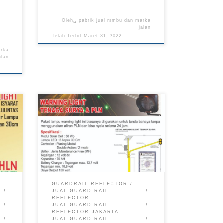
Oleh␣
pabrik jual rambu dan marka
jalan
Telah Terbit
Maret 31, 2022
arka
alan
GUARDRAIL REFLECTOR
JUAL GUARD RAIL
REFLECTOR
JUAL GUARD RAIL
REFLECTOR JAKARTA
JUAL GUARD RAIL