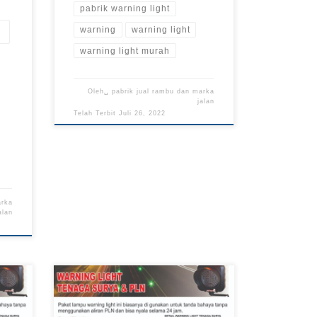
pabrik warning light
warning
warning light
warning light murah
Oleh␣
pabrik jual rambu dan marka
jalan
Telah Terbit
Juli 26, 2022
arka
alan
ning
 –