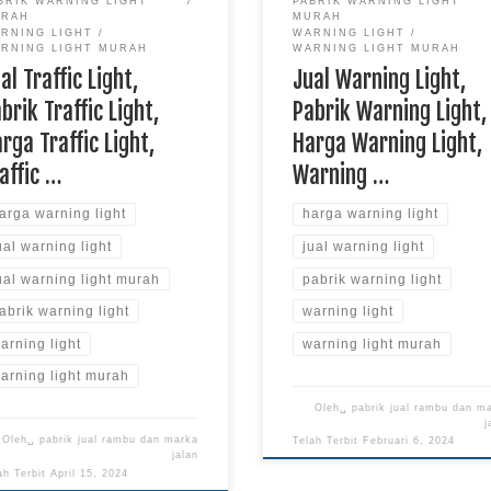
BRIK WARNING LIGHT
PABRIK WARNING LIGHT
URAH
MURAH
RNING LIGHT
WARNING LIGHT
RNING LIGHT MURAH
WARNING LIGHT MURAH
al Traffic Light,
Jual Warning Light,
brik Traffic Light,
Pabrik Warning Light,
rga Traffic Light,
Harga Warning Light,
affic …
Warning …
arga warning light
harga warning light
ual warning light
jual warning light
ual warning light murah
pabrik warning light
abrik warning light
warning light
arning light
warning light murah
arning light murah
Oleh␣
pabrik jual rambu dan m
j
Oleh␣
pabrik jual rambu dan marka
Telah Terbit
Februari 6, 2024
jalan
ah Terbit
April 15, 2024