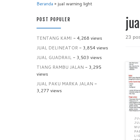
Beranda
»
jual warning light
POST POPULER
jua
23 po
TENTANG KAMI
- 4,268 views
JUAL DELINEATOR
- 3,854 views
JUAL GUADRAIL
- 3,503 views
TIANG RAMBU JALAN
- 3,295
Jual
views
Ligh
JUAL PAKU MARKA JALAN
-
Ligh
Lint
3,277 views
Mura
Rek
Mur
Ligh
JU
keam
JU
memb
M
PA
para
LI