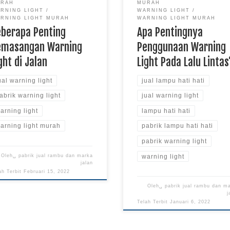
URAH
MURAH
RNING LIGHT
WARNING LIGHT
RNING LIGHT MURAH
WARNING LIGHT MURAH
eberapa Penting
Apa Pentingnya
emasangan Warning
Penggunaan Warning
ght di Jalan
Light Pada Lalu Linta
ual warning light
jual lampu hati hati
abrik warning light
jual warning light
arning light
lampu hati hati
arning light murah
pabrik lampu hati hati
pabrik warning light
warning light
Oleh␣
pabrik jual rambu dan marka
jalan
ah Terbit
Februari 15, 2022
Oleh␣
pabrik jual rambu dan m
j
Telah Terbit
Januari 6, 2022