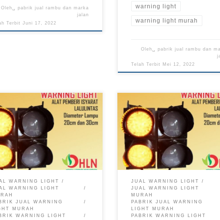
warning light
Oleh␣
pabrik jual rambu dan marka
jalan
warning light murah
ah Terbit
Juni 17, 2022
Oleh␣
pabrik jual rambu dan m
j
Telah Terbit
Mei 12, 2022
AL WARNING LIGHT
JUAL WARNING LIGHT
AL WARNING LIGHT
JUAL WARNING LIGHT
URAH
MURAH
BRIK JUAL WARNING
PABRIK JUAL WARNING
GHT MURAH
LIGHT MURAH
BRIK WARNING LIGHT
PABRIK WARNING LIGHT