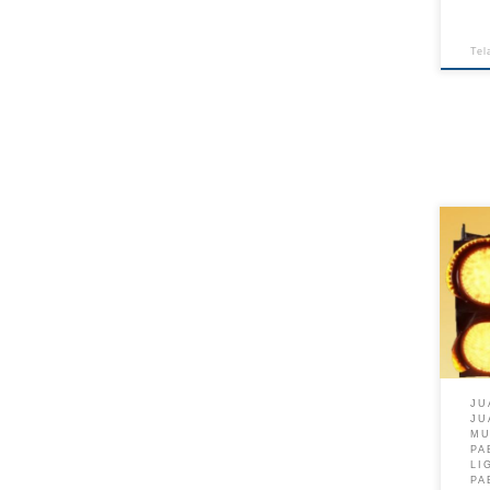
Tel
JU
JU
M
PA
LI
PA