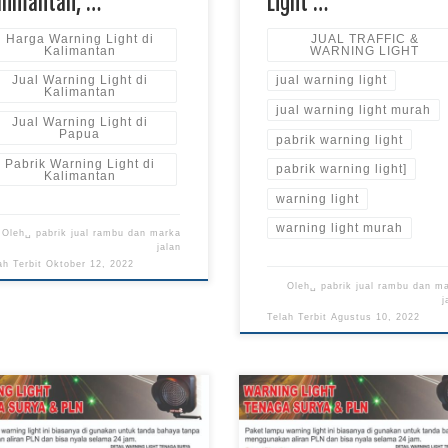
alimantan, …
Light …
Harga Warning Light di
JUAL TRAFFIC &
Kalimantan
WARNING LIGHT
Jual Warning Light di
jual warning light
Kalimantan
jual warning light murah
Jual Warning Light di
Papua
pabrik warning light
Pabrik Warning Light di
pabrik warning light]
Kalimantan
warning light
warning light murah
Oleh␣
pabrik jual rambu dan marka
jalan
ah Terbit
Oktober 12, 2022
Oleh␣
pabrik jual rambu dan m
j
Telah Terbit
Agustus 10, 2022
Supplier Warning Light, Harga
Warning Light Grosir, Jual War
a Warning Light Jalan, Jual
Light Lalu Lintas Pabrik Rambu