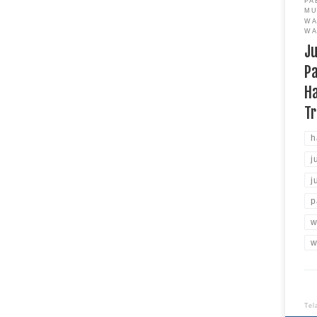
PA
M
WA
WA
Ju
Pa
Ha
Tr
h
j
j
p
w
w
Tel