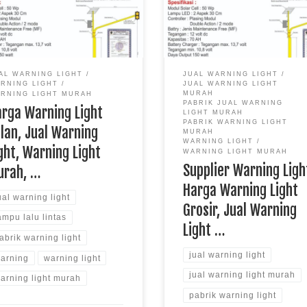
ing Light, Warning Light
Warning Light sendiri adalah sa
h, Distributor Warning Light
satu produk lampu yang masuk
kedalam jenis lampu lalu lintas.
Yang terdiri dari dua lampu de
satu warna yaitu hanya warna
AL WARNING LIGHT
JUAL WARNING LIGHT
kuning, lampu warna kuning sen
JUAL WARNING LIGHT
RNING LIGHT
memiliki arti sebagai tanda […]
MURAH
RNING LIGHT MURAH
PABRIK JUAL WARNING
arga Warning Light
LIGHT MURAH
PABRIK WARNING LIGHT
lan, Jual Warning
MURAH
WARNING LIGHT
ght, Warning Light
WARNING LIGHT MURAH
Supplier Warning Ligh
urah, …
Harga Warning Light
ual warning light
Grosir, Jual Warning
ampu lalu lintas
Light …
abrik warning light
jual warning light
arning
warning light
jual warning light murah
arning light murah
pabrik warning light