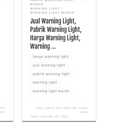
PABRIK WARNING LIGHT
MURAH
WARNING LIGHT
WARNING LIGHT MURAH
Jual Warning Light,
Pabrik Warning Light,
Harga Warning Light,
Warning …
harga warning light
jual warning light
pabrik warning light
warning light
warning light murah
arka
Oleh␣
pabrik jual rambu dan marka
alan
jalan
Telah Terbit
Mei 31, 2023