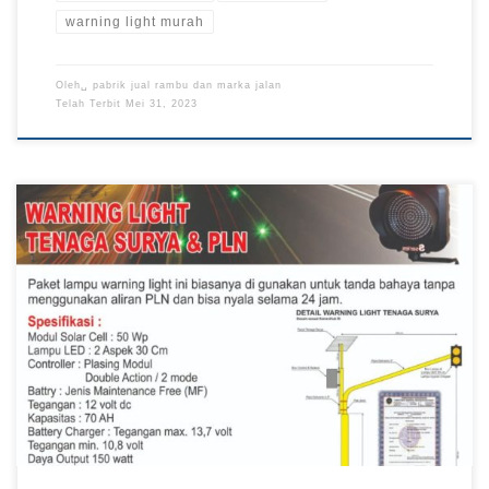
warning light murah
Oleh␣
pabrik jual rambu dan marka jalan
Telah Terbit
Mei 31, 2023
Jual Warning Light di Kalimantan, Pabrik Warning Light di
Kalimantan, Jual Warning Light di Papua, Harga Warning Light
di Kalimantan Pabrik Warning Light Termurah di Pabrik Rambu
Pabrik Rambu – Warning light merupakan salah satu peralatan
keamanan jalan yang sejenis dengan lampu lalu lintas namun
memiliki kinerja atau fungsi yang […]