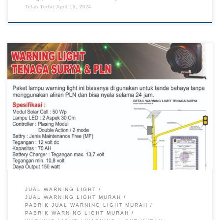
Telah Terbit
April 15, 2024
Jual Warning Light, Pabrik Warning Light, Harga Warning
Light, Warning Light Murah, Jual Warning Light Murah Pabrik
Warning Light Harga Murah Berkualitas di Pabrik Rambu
Pabrik Rambu – Warning Light adalah salah satu peralatan
keamanan jalan yang digunakan sebagai lampu peringatah
kepada para pengguna jalan untuk tetap berhati-hati saat
melintasi […]
JUAL WARNING LIGHT
JUAL WARNING LIGHT MURAH
PABRIK JUAL WARNING LIGHT MURAH
PABRIK WARNING LIGHT MURAH