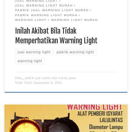
JUAL WARNING LIGHT
JUAL WARNING LIGHT MURAH
PABRIK JUAL WARNING LIGHT MURAH
PABRIK WARNING LIGHT MURAH
WARNING LIGHT
WARNING LIGHT MURAH
Inilah Akibat Bila Tidak
Memperhatikan Warning Light
jual warning light
pabrik warning light
warning light
Oleh␣
pabrik jual rambu dan marka jalan
Telah Terbit
September 8, 2021