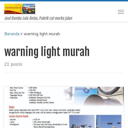
Skip to content
Me
Jual Rambu Lalu lintas, Pabrik cat marka jalan
Beranda
»
warning light murah
warning light murah
21 posts
Jual Traffic Light, Pabrik Traffic Light, Harga Traffic Light,
Traffic Light Murah, Jual Lampu Lalu Lintas, Pabrik Lampu Lalu
Lintas Murah Pabrik Warning Light Rekomendasi DISHUB
SNI Harga Murah Pabrik Rambu – Warning Light adalah salah