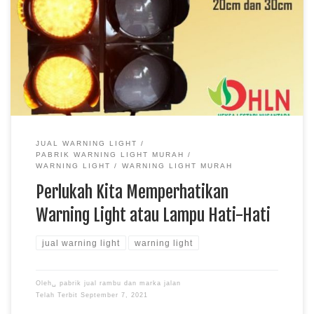
JUAL WARNING LIGHT
PABRIK WARNING LIGHT MURAH
WARNING LIGHT
WARNING LIGHT MURAH
Perlukah Kita Memperhatikan
Warning Light atau Lampu Hati-Hati
jual warning light
warning light
Oleh␣
pabrik jual rambu dan marka jalan
Telah Terbit
September 7, 2021