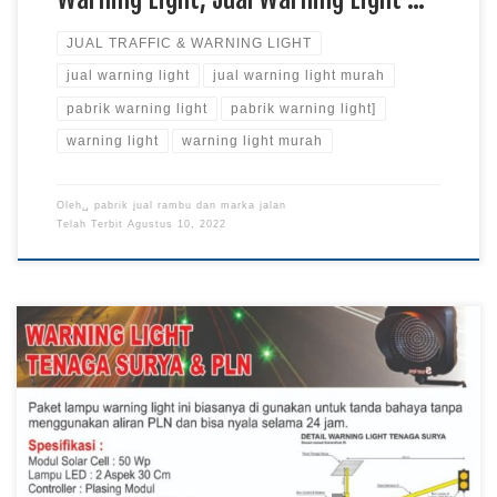
JUAL TRAFFIC & WARNING LIGHT
jual warning light
jual warning light murah
pabrik warning light
pabrik warning light]
warning light
warning light murah
Oleh␣
pabrik jual rambu dan marka jalan
Telah Terbit
Agustus 10, 2022
Jual Warning Light, Pabrik Warning Light, Harga Warning
Light, Jual Warning Light Murah