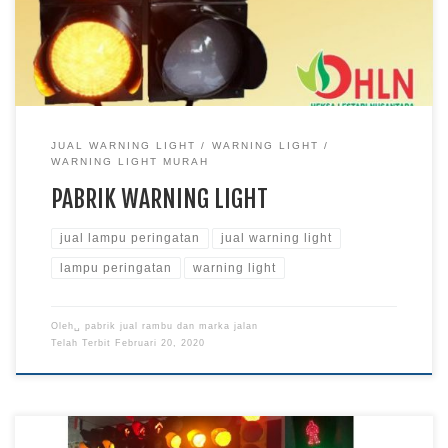
JUAL WARNING LIGHT
WARNING LIGHT
WARNING LIGHT MURAH
PABRIK WARNING LIGHT
jual lampu peringatan
jual warning light
lampu peringatan
warning light
Oleh␣
pabrik jual rambu dan marka jalan
Telah Terbit
Februari 20, 2020