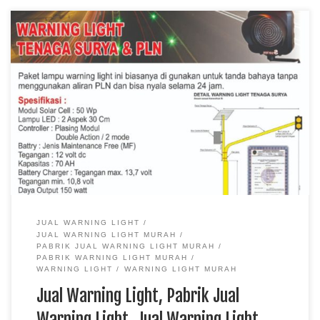
Jual Warning Light, Pabrik Jual Warning Light, Jual Warning
Light Murah, Jual Warning Light Papua, Jual Warning Light
Kalimantan Jual Warning Light Harga Murah di
Jualrambulalulintas.com Pabrik Rambu – Warning light sejenis
dengan traffic light, keduanya pun sama sama sebuah lampu
yang mengatur arus bagi para pengguna jalan. Namun
keduanya […]
JUAL WARNING LIGHT
JUAL WARNING LIGHT MURAH
PABRIK JUAL WARNING LIGHT MURAH
PABRIK WARNING LIGHT MURAH
WARNING LIGHT
WARNING LIGHT MURAH
Jual Warning Light, Pabrik Jual
Warning Light, Jual Warning Light …