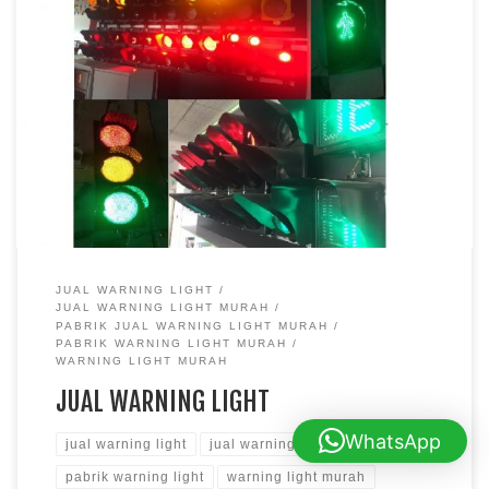
Kami adalah pabrik yang menjual warning light berkualitas
dengan harga yang murah… JUAL RAMBU & PABRIK CAT
MARKA Klien kami tersebar di seluruh Indonesia sejak 2010
Info Produk & Pemesanan Marketing Office :031 8785
3499 MobileJakarta Sofietelepon/Whatsapp :0811 9801
962 Surabaya Herdi0811-8189-776
JUAL WARNING LIGHT
JUAL WARNING LIGHT MURAH
PABRIK JUAL WARNING LIGHT MURAH
PABRIK WARNING LIGHT MURAH
WARNING LIGHT MURAH
JUAL WARNING LIGHT
WhatsApp
jual warning light
jual warning light murah
pabrik warning light
warning light murah