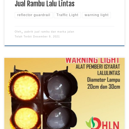
Jual Rambu Lalu Lintas
reflector guardrail
Traffic Light
warning light
Oleh␣
pabrik jual rambu dan marka jalan
Telah Terbit
Desember 9, 2021