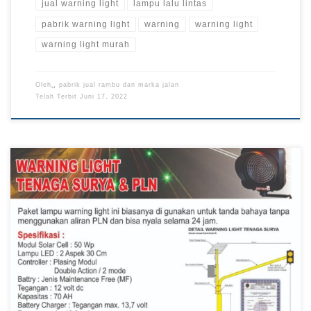
jual warning light
lampu lalu lintas
pabrik warning light
warning
warning light
warning light murah
Oleh␣
pabrik jual rambu dan marka jalan
Telah Terbit
Juni 17, 2022
Supplier Warning Light, Harga Warning Light Grosir, Jual
Warning Light Lalu Lintas Pabrik Rambu – Warning Light
sendiri adalah salah satu produk lampu yang masuk kedalam
jenis lampu lalu lintas. Yang terdiri dari dua lampu dengan satu
warna yaitu hanya warna kuning, lampu warna kuning sendiri
memiliki arti sebagai tanda […]