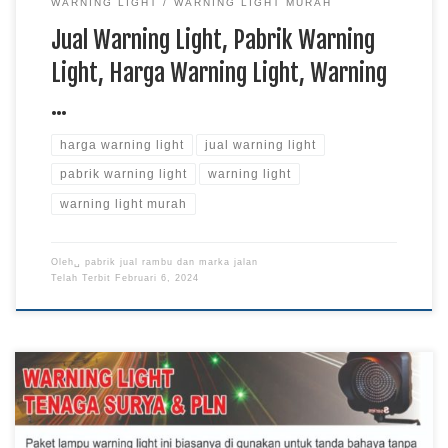
WARNING LIGHT
WARNING LIGHT MURAH
Jual Warning Light, Pabrik Warning
Light, Harga Warning Light, Warning
…
harga warning light
jual warning light
pabrik warning light
warning light
warning light murah
Oleh␣
pabrik jual rambu dan marka jalan
Telah Terbit
Februari 6, 2024
Jual Warning Light, Pabrik Warning Light, Harga Warning
Light, Warning Light Murah, Pabrik Jual Warning Light Polres