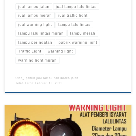
jual lampu jalan
jual lampu lalu lintas
jual lampu merah
jual traffic light
jual warning light
lampu lalu lintas
lampu lalu lintas murah
lampu merah
lampu peringatan
pabrik warning light
Traffic Light
warning light
warning light murah
Oleh␣
pabrik jual rambu dan marka jalan
Telah Terbit
Februari 10, 2021