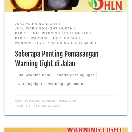
JUAL WARNING LIGHT
JUAL WARNING LIGHT MURAH
PABRIK JUAL WARNING LIGHT MURAH
PABRIK WARNING LIGHT MURAH
WARNING LIGHT
WARNING LIGHT MURAH
Seberapa Penting Pemasangan
Warning Light di Jalan
jual warning light
pabrik warning light
warning light
warning light murah
Oleh␣
pabrik jual rambu dan marka jalan
Telah Terbit
Februari 15, 2022