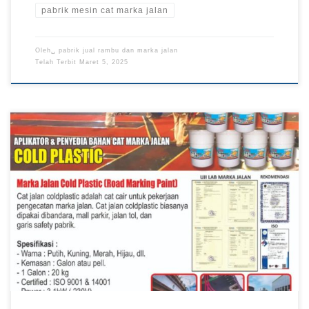
pabrik mesin cat marka jalan
Oleh␣
pabrik jual rambu dan marka jalan
Telah Terbit
Maret 5, 2025
Mesin Cat Marka Jalan, Jual Mesin Cat Marka Jalan, Pabrik
Mesin Cat Marka Jalan, Harga Mesin Cat Marka Jalan, Mesin
Cat Marka Jalan Murah Pabrik Rambu – Mesin cat marka jalan
menjadi salah satu peralatan yang dapat membantu proses
pembuatan garis marka pada jalan. Mesin Cat marka jalan ini
sebuah […]