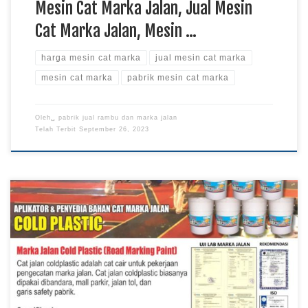
Mesin Cat Marka Jalan, Jual Mesin
Cat Marka Jalan, Mesin …
harga mesin cat marka
jual mesin cat marka
mesin cat marka
pabrik mesin cat marka
Oleh␣
pabrik jual rambu dan marka jalan
Telah Terbit
September 26, 2023
Jual Cat Marka Jalan, Pabrik Cat Marka Jalan, Cat Marka Jalan
Murah, Harga Cat Marka Jalan, Cat Marka Jalan, Jual Cat
Marka, Cat Marka Pabrik Cat Marka Jalan Coldplastic Pabrik
Rambu – Cat marka jalan menjadi salah satu peralatan
kelengkapan pembuatan marka jalan cat marka ini digunakan
sebagai salah satu […]