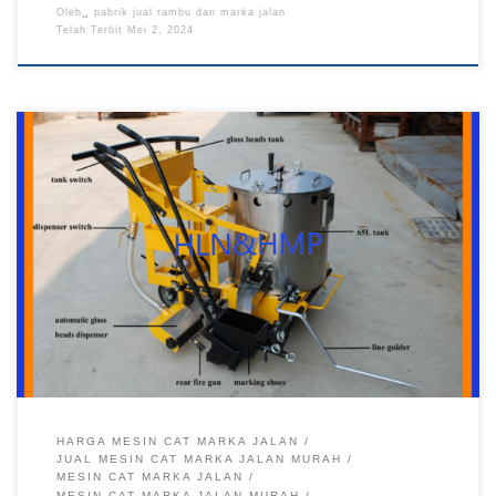
Oleh␣
pabrik jual rambu dan marka jalan
Telah Terbit
Mei 2, 2024
Jual Mesin Cat Marka Jalan, Pabrik Mesin Cat Marka Jalan,
Mesin Cat Marka Jalan Murah, Harga Mesin Cat Marka Jalan,
Pabrik Jual Mesin Cat Marka Jalan Pabrik Pembuatan Mesin
Cat Marka Jalan Termurah Pabrik Rambu – Mesin cat marka
jalan diproduksi kami untuk membantu memanaskan cat marka
thermoplastic yang berbahan […]
HARGA MESIN CAT MARKA JALAN
JUAL MESIN CAT MARKA JALAN MURAH
MESIN CAT MARKA JALAN
MESIN CAT MARKA JALAN MURAH