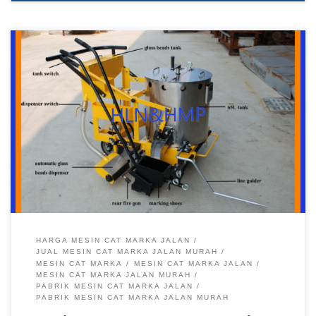
Mesin Cat Marka Jalan, Jual Mesin Cat Marka Jalan, Mesin
Cat Marka, Jual Mesin Cat Marka, Pabrik Mesin Cat Marka
Jalan, Pabrik Jual Mesin Cat Marka Spesifikasi Mesin Cat
Marka Jalan Kualitas SNI di Pabrik Rambu Pabrik Rambu –
Mesin cat marka jalan menjadi salah satu alat yang dapat
membantu […]
HARGA MESIN CAT MARKA JALAN
JUAL MESIN CAT MARKA JALAN MURAH
MESIN CAT MARKA
MESIN CAT MARKA JALAN
MESIN CAT MARKA JALAN MURAH
PABRIK MESIN CAT MARKA JALAN
PABRIK MESIN CAT MARKA JALAN MURAH