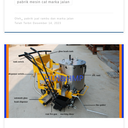
pabrik mesin cat marka jalan
Oleh␣
pabrik jual rambu dan marka jalan
Telah Terbit
Desember 14, 2023
Jual Mesin Cat Marka Jalan, Pabrik Mesin Cat Marka Jalan,
Harga Mesin Cat Marka Jalan, Mesin Cat Marka Jalan Murah
Keuntungan Beli Mesin Cat Marka Jalan di Jual Rambu Lalu
Lintas Pabrik Rambu – Mesin cat marka jalan membantu para
jasa pengecatan garis marka jalan dalam membuat garis marka
jalan. […]