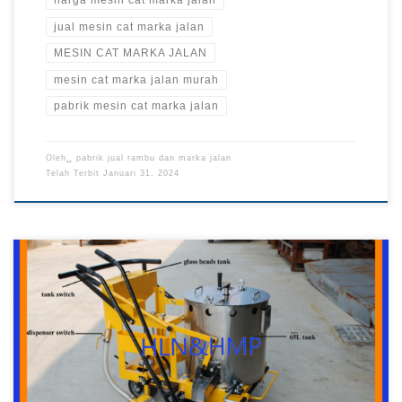
harga mesin cat marka jalan
jual mesin cat marka jalan
MESIN CAT MARKA JALAN
mesin cat marka jalan murah
pabrik mesin cat marka jalan
Oleh␣
pabrik jual rambu dan marka jalan
Telah Terbit
Januari 31, 2024
Jual Mesin Cat Marka Jalan, Mesin Cat Marka Jalan, Jual
Mesin Marka Jalan, Jual Mesin Cat Marka, Mesin Cat Marka
Jalan Murah, Mesin Cat Marka, Pabrik Jual Mesin Cat Marka
Harga Mesin Cat Marka Jalan Termurah di Jabodetabek
Pabrik Rambu – Mesin cat marka jalan menjadi salah satu
peralatan pendukung […]