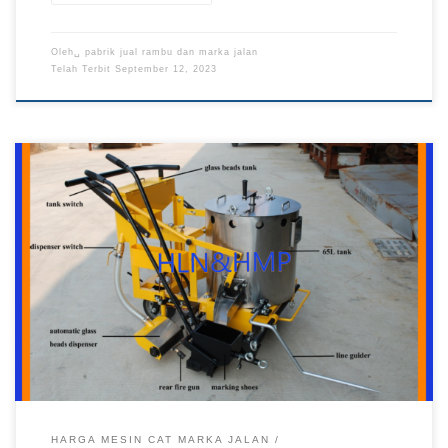
Oleh␣
pabrik jual rambu dan marka jalan
Telah Terbit
September 12, 2023
Mesin Cat Marka Jalan, Jual Mesin Cat Marka Jalan, Harga
Mesin Cat Marka Jalan Murah, Harga Jual Mesin Cat Marka
Jalan, Mesin Cat Marka Pabrik Mesin Cat Marka Jalan Murah
di Pabrik Rambu Pabrik Rambu – Mesin cat marka jalan
termasuk kedalam peralatan marka jalan yang dimana mesin ini
memiliki […]
HARGA MESIN CAT MARKA JALAN