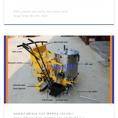
Oleh␣
pabrik jual rambu dan marka jalan
Telah Terbit
Mei 29, 2023
Jual Mesin Cat Marka, Jual Mesin Cat Marka Jalan, Mesin Cat
Marka Jalan, Jual Murah Mesin Cat Marka Jalan Jual Mesin Cat
Marka Jalan High Quality di Pabrik Rambu Pabrik Rambu –
Kami adalah pabrik rambu atau sebuah kantor yang
menyediakan peralatan keamanan jalan mulai dari Rambu lalu
lintas, Road […]
HARGA MESIN CAT MARKA JALAN