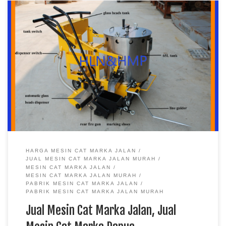
Jual Mesin Cat Marka Jalan, Jual Mesin Cat Marka Papua,
Pabrik Mesin Cat Marka, Jual Mesin Cat Marka Surabaya
Pabrik Mesin Cat Marka Jalan Recomended di Pabrik Rambu
Pabrik Rambu – Kami adalah pabrik rambu atau sebuah kantor
yang menyediakan peralatan keamanan jalan mulai dari Rambu
lalu lintas, Road Barrier, […]
HARGA MESIN CAT MARKA JALAN
JUAL MESIN CAT MARKA JALAN MURAH
MESIN CAT MARKA JALAN
MESIN CAT MARKA JALAN MURAH
PABRIK MESIN CAT MARKA JALAN
PABRIK MESIN CAT MARKA JALAN MURAH
Jual Mesin Cat Marka Jalan, Jual