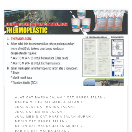
Jual Cat Marka Jalan, Pabrik Cat Marka Jalan, Harga Cat
Marka Jalan, Cat Marka Jalan Murah, Pabrik Jual Cat Marka
Jalan Cat Marka Jalan Thermoplastic AASTHO 79 Termurah
di Pabrik Rambu Pabrik Rambu – cat marka jalan merupakan
salah satu bahan dalam pembuatan garis marka jalan, garis
marka jalan dapat […]
ALAT CAT MARKA JALAN
CAT MARKA JALAN
HARGA MESIN CAT MARKA JALAN
JUAL ALAT CAT MARKA JALAN
JUAL CAT MARKA JALAN
JUAL MESIN CAT MARKA JALAN MURAH
MESIN CAT MARKA JALAN
MESIN CAT MARKA JALAN MURAH
PABRIK CAT MARKA JALAN