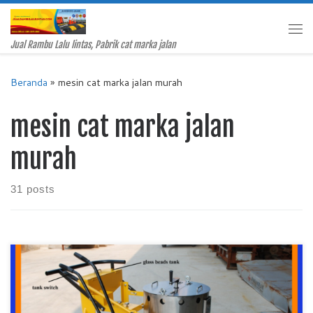
Skip to content
Me
Jual Rambu Lalu lintas, Pabrik cat marka jalan
Beranda
»
mesin cat marka jalan murah
mesin cat marka jalan
murah
31 posts
Jual Mesin Cat Marka Jalan Murah, Pabrik Mesin Cat Marka