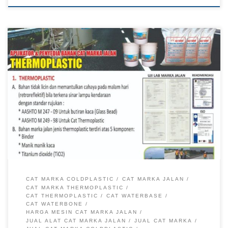
Cat Marka Jalan, Jual Cat Marka, Jual Cat Marka Jalan, Pabrik
Cat Marka, Pabrik Cat Marka Jalan Pabrik Rambu – Cat
marka jalan menjadi salah satu bahan dasar dalam pembuatan
garis marka jalan yang terdiri dari dua jenis cat yaitu cat
thermoplastic dan cat coldplastic, Kedua jenis cat ini memiliki
[…]
CAT MARKA COLDPLASTIC
CAT MARKA JALAN
CAT MARKA THERMOPLASTIC
CAT THERMOPLASTIC
CAT WATERBASE
CAT WATERBONE
HARGA MESIN CAT MARKA JALAN
JUAL ALAT CAT MARKA JALAN
JUAL CAT MARKA