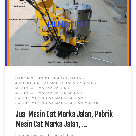
Jual Mesin Cat Marka Jalan, Pabrik Mesin Cat Marka Jalan,
Harga Mesin Cat Marka Jalan, Mesin Cat Marka Jalan Murah,
Mesin Cat Marka Jalan Harga Jual Mesin Cat Marka Jalan
Berkualitas di Pabrik Rambu Pabrik Rambu – Mesin cat marka
jalan merupakan sebuah alat yang dapat digunakan untuk
memanaskan cat […]
HARGA MESIN CAT MARKA JALAN
JUAL MESIN CAT MARKA JALAN MURAH
MESIN CAT MARKA JALAN
MESIN CAT MARKA JALAN MURAH
PABRIK MESIN CAT MARKA JALAN
PABRIK MESIN CAT MARKA JALAN MURAH
Jual Mesin Cat Marka Jalan, Pabrik
Mesin Cat Marka Jalan, …