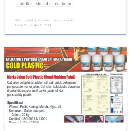
pabrik mesin cat marka jalan
Oleh␣
pabrik jual rambu dan marka jalan
Telah Terbit
Mei 8, 2024
Jual Cat Marka Jalan, Pabrik Cat Marka Jalan, Harga Cat
Marka Jalan, Cat Marka Jalan Murah, Jual Cat Marka Jalan
Murah, Pabrik Jual Cat Marka Jalan Pembuatan Garis Cat
Marka Jalan Putus – Putus Pabrik Rambu – Cat marka jalan
termasuk kedalam kelengkapan marka jalan yang terdiri dari
paku marka […]