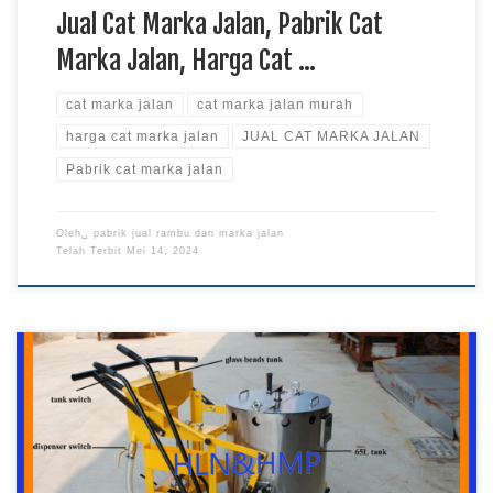
Jual Cat Marka Jalan, Pabrik Cat
Marka Jalan, Harga Cat …
cat marka jalan
cat marka jalan murah
harga cat marka jalan
JUAL CAT MARKA JALAN
Pabrik cat marka jalan
Oleh␣
pabrik jual rambu dan marka jalan
Telah Terbit
Mei 14, 2024
Jual Cat Marka Jalan, Pabrik Cat Marka Jalan, Harga Cat
Marka Jalan, Cat Marka Jalan Murah, Jual Cat Marka Jalan
Murah, Pabrik Jual Cat Marka Jalan Mesin Cat Marka Jalan
Rekomendasi DISHUB Harga Pabrik Rambu Pabrik Rambu –