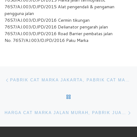
7657/AJ.003/DJPD/2015 Alat pengendali & pengaman
pengguna jalan
7657/AJ.003/DJPD/2016 Cermin tikungan
7657/AJ.003/DJPD/2016 Delianator pengarah jalan
7657/AJ.003/DJPD/2016 Road Barrier pembatas jalan
No. 7657/AJ.003/DJPD/2016 Paku Marka
Navigasi pos
Previous post
PABRIK CAT MARKA JAKARTA, PABRIK CAT MARKA JALAN JAKARTA, PABRIK CAT MARKA JALAN PAPUA
BACK TO POST LIST
Ne
HARGA CAT MARKA JALAN MURAH, PABRIK JUAL CAT MARKA MURAH, HARGA CAT MARKA JALAN JAKARTA