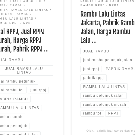
BRIK JUAL RAMBU TOL
PABRIK RAMBU LALU LINTAS
BRIK RAMBU
RAMBU RPPJ
RPPJ
BRIK RAMBU LALU LINTAS
Rambu Lalu Lintas
ODUKSI RAMBU
MBU LALU LINTAS
Jakarta, Pabrik Ram
MBU RPPJ
RPPJ
Jalan, Harga Rambu
al RPPJ, Jual RPPJ
Lalu …
urah, Harga RPPJ
urah, Pabrik RPPJ …
JUAL RAMBU
UAL RAMBU
jual rambu petunjuk jalan
JUAL RAMBU LALU
jual rppj
PABRIK RAMB
LINTAS
pabrik rppj
ual rambu petunjuk
RAMBU LALU LINTAS
ual rambu tol
jual rppj
rambu petunjuk jalan
ABRIK RAMBU
rambu petunjuk murah
AMBU LALU LINTAS
rambu tol
RPPJ
ambu murah
ambu petunjuk
Oleh␣
pabrik jual rambu dan m
ambu petunjuk jalan