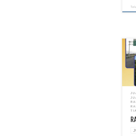
Tel
JU
JU
RA
RA
TI
R
J