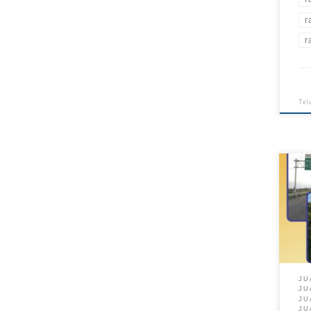
r
r
Tel
JU
JU
JU
JU