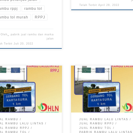
j
Telah Terbit
April 28, 2022
ambu rppj
rambu tol
ambu tol murah
RPPJ
Oleh␣
pabrik jual rambu dan marka
jalan
ah Terbit
Juli 20, 2022
AL RAMBU
JUAL RAMBU LALU LINTAS
AL RAMBU LALU LINTAS
JUAL RAMBU RPPJ
AL RAMBU RPPJ
JUAL RAMBU TOL
AL RAMBU TOL
PABRIK RAMBU LALU LINTAS