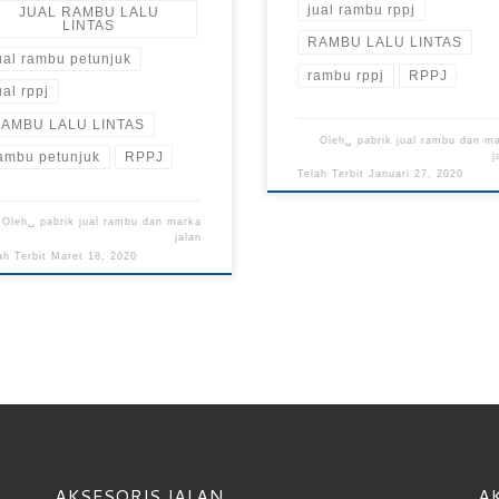
jual rambu rppj
JUAL RAMBU LALU
LINTAS
RAMBU LALU LINTAS
ual rambu petunjuk
rambu rppj
RPPJ
ual rppj
AMBU LALU LINTAS
Oleh␣
pabrik jual rambu dan m
ambu petunjuk
RPPJ
j
Telah Terbit
Januari 27, 2020
Oleh␣
pabrik jual rambu dan marka
jalan
ah Terbit
Maret 18, 2020
AKSESORIS JALAN
A