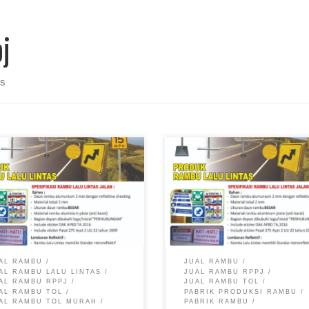
j
ts
 RPPJ, Jual RPPJ Murah, Harga
Rambu Lalu Lintas Jakarta, Pab
J Murah, Pabrik RPPJ Murah,
Rambu Jalan, Harga Rambu Lal
 RPPJ Jakarta, Pabrik RPPJ
Lintas Terbaru
ah
AL RAMBU
JUAL RAMBU
AL RAMBU LALU LINTAS
JUAL RAMBU RPPJ
AL RAMBU RPPJ
JUAL RAMBU TOL
AL RAMBU TOL
PABRIK PRODUKSI RAMBU
AL RAMBU TOL MURAH
PABRIK RAMBU