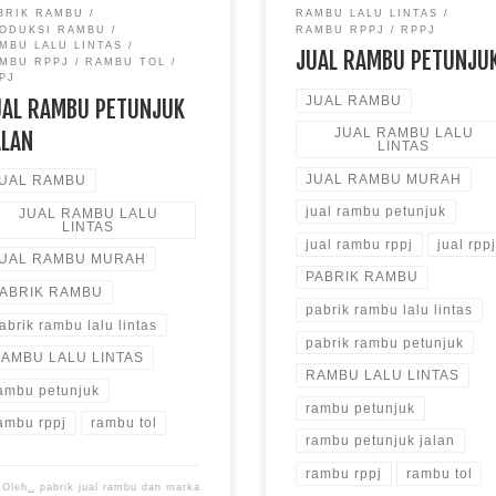
BRIK RAMBU
RAMBU LALU LINTAS
ODUKSI RAMBU
RAMBU RPPJ
RPPJ
MBU LALU LINTAS
JUAL RAMBU PETUNJU
MBU RPPJ
RAMBU TOL
PJ
JUAL RAMBU
UAL RAMBU PETUNJUK
JUAL RAMBU LALU
ALAN
LINTAS
JUAL RAMBU MURAH
UAL RAMBU
jual rambu petunjuk
JUAL RAMBU LALU
LINTAS
jual rambu rppj
jual rppj
UAL RAMBU MURAH
PABRIK RAMBU
ABRIK RAMBU
pabrik rambu lalu lintas
abrik rambu lalu lintas
pabrik rambu petunjuk
AMBU LALU LINTAS
RAMBU LALU LINTAS
ambu petunjuk
rambu petunjuk
ambu rppj
rambu tol
rambu petunjuk jalan
rambu rppj
rambu tol
Oleh␣
pabrik jual rambu dan marka