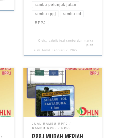
alan
rambu petunjuk jalan
rambu rppj
rambu tol
RPPJ
Oleh␣
pabrik jual rambu dan marka
jalan
Telah Terbit
Februari 7, 2022
JUAL RAMBU RPPJ
RAMBU RPPJ
RPPJ
RPPJ MURAH MERIAH