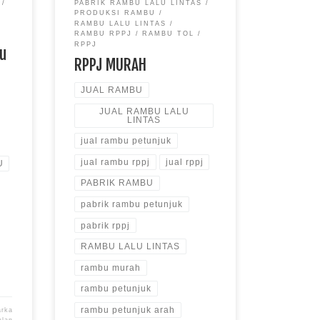
PABRIK RAMBU LALU LINTAS
PRODUKSI RAMBU
RAMBU LALU LINTAS
RAMBU RPPJ
RAMBU TOL
RPPJ
bu
RPPJ MURAH
JUAL RAMBU
JUAL RAMBU LALU
LINTAS
jual rambu petunjuk
jual rambu rppj
jual rppj
U
PABRIK RAMBU
pabrik rambu petunjuk
pabrik rppj
RAMBU LALU LINTAS
rambu murah
rambu petunjuk
rambu petunjuk arah
arka