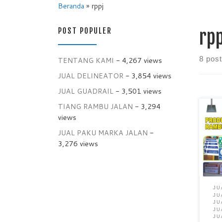
Beranda
»
rppj
POST POPULER
rpp
8 pos
TENTANG KAMI
- 4,267 views
JUAL DELINEATOR
- 3,854 views
JUAL GUADRAIL
- 3,501 views
TIANG RAMBU JALAN
- 3,294
views
Jual
JUAL PAKU MARKA JALAN
-
RPP
Jual
3,276 views
Mur
JU
JU
JU
JU
JU