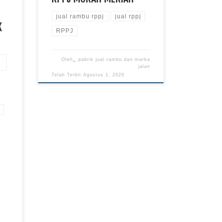
jual rambu rppj
jual rppj
K
RPPJ
Oleh␣
pabrik jual rambu dan marka
jalan
Telah Terbit
Agustus 1, 2020