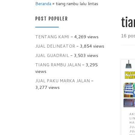
Beranda
»
tiang rambu lalu lintas
POST POPULER
tia
16 po
TENTANG KAMI
- 4,269 views
JUAL DELINEATOR
- 3,854 views
JUAL GUADRAIL
- 3,503 views
TIANG RAMBU JALAN
- 3,295
Prod
views
Ramb
JUAL PAKU MARKA JALAN
-
Lalu
Mura
3,277 views
Ruma
Term
Ram
satu
AK
dibi
LI
peny
HA
JU
maup
JU
jala