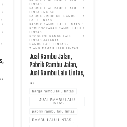
PABRIK JUAL RAMBU LALU
LINTAS
PABRIK JUAL RAMBU LALU
LINTAS MURAH
PABRIK PRODUKSI RAMBU
LALU LINTAS
PABRIK RAMBU LALU LINTAS
U
PERLENGKAPAN RAMBU LALU
LINTAS
PRODUKSI RAMBU LALU
LINTAS JAKARTA
RAMBU LALU LINTAS
TIANG RAMBU LALU LINTAS
Jual Rambu Jalan,
s,
Pabrik Rambu Jalan,
Jual Rambu Lalu Lintas,
 …
…
harga rambu lalu lintas
JUAL RAMBU LALU
LINTAS
pabrik rambu lalu lintas
RAMBU LALU LINTAS