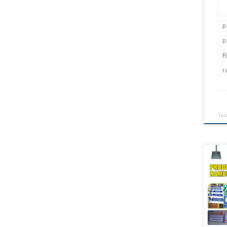
p
p
R
r
Tel