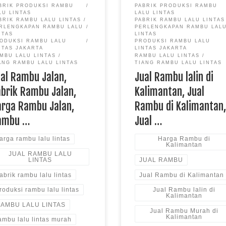
BRIK PRODUKSI RAMBU
PABRIK PRODUKSI RAMBU
LU LINTAS
LALU LINTAS
BRIK RAMBU LALU LINTAS
PABRIK RAMBU LALU LINTAS
RLENGKAPAN RAMBU LALU
PERLENGKAPAN RAMBU LAL
NTAS
LINTAS
ODUKSI RAMBU LALU
PRODUKSI RAMBU LALU
NTAS JAKARTA
LINTAS JAKARTA
MBU LALU LINTAS
RAMBU LALU LINTAS
ANG RAMBU LALU LINTAS
TIANG RAMBU LALU LINTAS
ual Rambu Jalan,
Jual Rambu lalin di
abrik Rambu Jalan,
Kalimantan, Jual
arga Rambu Jalan,
Rambu di Kalimantan
ambu …
Jual …
arga rambu lalu lintas
Harga Rambu di
Kalimantan
JUAL RAMBU LALU
LINTAS
JUAL RAMBU
abrik rambu lalu lintas
Jual Rambu di Kalimantan
roduksi rambu lalu lintas
Jual Rambu lalin di
Kalimantan
AMBU LALU LINTAS
Jual Rambu Murah di
Kalimantan
ambu lalu lintas murah