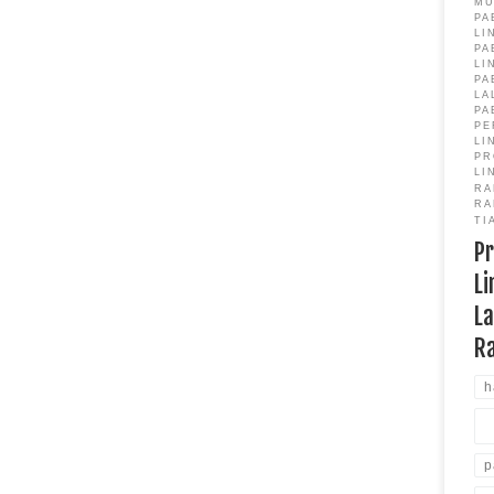
M
PA
LI
PA
LI
PA
LA
PA
PE
LI
PR
LI
RA
RA
TI
P
Li
La
R
h
p