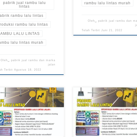
pabrik jual rambu lalu
rambu lalu lintas murah
lintas
abrik rambu lalu lintas
Oleh␣
pabrik jual rambu dan m
roduksi rambu lalu lintas
j
Telah Terbit
Juni 21, 2022
AMBU LALU LINTAS
ambu lalu lintas murah
Oleh␣
pabrik jual rambu dan marka
jalan
ah Terbit
Agustus 18, 2022