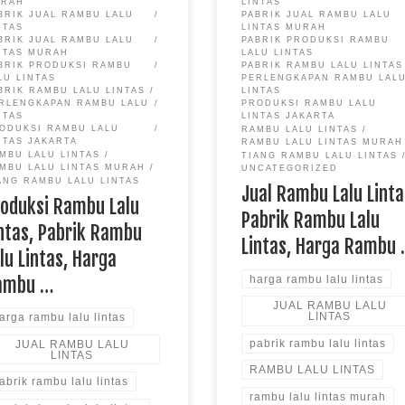
URAH
LINTAS
BRIK JUAL RAMBU LALU
PABRIK JUAL RAMBU LALU
NTAS
LINTAS MURAH
BRIK JUAL RAMBU LALU
PABRIK PRODUKSI RAMBU
NTAS MURAH
LALU LINTAS
BRIK PRODUKSI RAMBU
PABRIK RAMBU LALU LINTAS
LU LINTAS
PERLENGKAPAN RAMBU LAL
BRIK RAMBU LALU LINTAS
LINTAS
RLENGKAPAN RAMBU LALU
PRODUKSI RAMBU LALU
NTAS
LINTAS JAKARTA
ODUKSI RAMBU LALU
RAMBU LALU LINTAS
NTAS JAKARTA
RAMBU LALU LINTAS MURAH
MBU LALU LINTAS
TIANG RAMBU LALU LINTAS
MBU LALU LINTAS MURAH
UNCATEGORIZED
ANG RAMBU LALU LINTAS
Jual Rambu Lalu Linta
roduksi Rambu Lalu
Pabrik Rambu Lalu
ntas, Pabrik Rambu
Lintas, Harga Rambu
lu Lintas, Harga
harga rambu lalu lintas
ambu …
JUAL RAMBU LALU
LINTAS
arga rambu lalu lintas
pabrik rambu lalu lintas
JUAL RAMBU LALU
LINTAS
RAMBU LALU LINTAS
abrik rambu lalu lintas
rambu lalu lintas murah