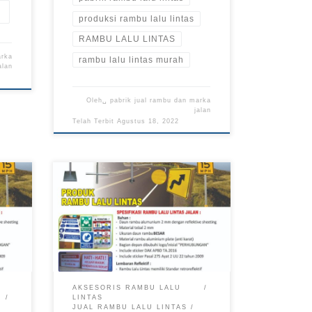
produksi rambu lalu lintas
RAMBU LALU LINTAS
arka
rambu lalu lintas murah
alan
Oleh␣
pabrik jual rambu dan marka
jalan
Telah Terbit
Agustus 18, 2022
mbu
Rambu Lalu Lintas Jakarta, Pabrik
an
Rambu Jalan, Harga Rambu Lalu
Lintas Terbaru
AKSESORIS RAMBU LALU
LINTAS
JUAL RAMBU LALU LINTAS