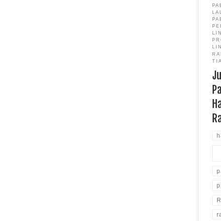
PA
LA
PA
PE
LI
PR
LI
RA
TI
J
P
H
R
h
p
p
R
r