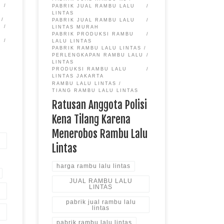
PABRIK JUAL RAMBU LALU
LINTAS
PABRIK JUAL RAMBU LALU
U
LINTAS MURAH
PABRIK PRODUKSI RAMBU
LALU LINTAS
PABRIK RAMBU LALU LINTAS
PERLENGKAPAN RAMBU LALU
LINTAS
PRODUKSI RAMBU LALU
LINTAS JAKARTA
RAMBU LALU LINTAS
TIANG RAMBU LALU LINTAS
Ratusan Anggota Polisi
,
Kena Tilang Karena
Menerobos Rambu Lalu
Lintas
harga rambu lalu lintas
JUAL RAMBU LALU
LINTAS
pabrik jual rambu lalu
lintas
pabrik rambu lalu lintas