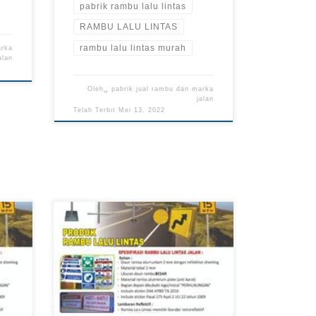
pabrik rambu lalu lintas
RAMBU LALU LINTAS
rambu lalu lintas murah
arka
alan
Oleh␣
pabrik jual rambu dan marka
jalan
Telah Terbit
Mei 13, 2022