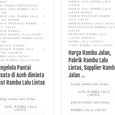
PABRIK JUAL RAMBU LALU
URAH
na belakangan terdapat
LINTAS
AL RAMBU PERINGATAN
aknya musibah yang […]
PABRIK JUAL RAMBU LALU
BRIK JUAL RAMBU LALU
LINTAS MURAH
NTAS
PABRIK PRODUKSI RAMBU
BRIK JUAL RAMBU LALU
LALU LINTAS
NTAS MURAH
PABRIK RAMBU LALU LINTAS
BRIK PRODUKSI RAMBU
PERLENGKAPAN RAMBU LAL
LU LINTAS
LINTAS
BRIK RAMBU
PRODUKSI RAMBU LALU
BRIK RAMBU LALU LINTAS
LINTAS JAKARTA
RLENGKAPAN RAMBU LALU
RAMBU LALU LINTAS
NTAS
TIANG RAMBU LALU LINTAS
ODUKSI RAMBU
ODUKSI RAMBU LALU
Harga Rambu Jalan,
NTAS JAKARTA
MBU LALU LINTAS
Pabrik Rambu Lalu
ANG RAMBU LALU LINTAS
Lintas, Supplier Ram
ngelola Pantai
Jalan …
sata di Aceh diminta
at Rambu Lalu Lintas
harga rambu lalu lintas
JUAL RAMBU LALU
LINTAS
arga rambu lalu lintas
pabrik rambu lalu lintas
JUAL RAMBU LALU
LINTAS
RAMBU LALU LINTAS