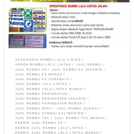
Rambu Lalu Lintas Rambu Perintah Rambu perintah ini
berfungsi untuk memerintahkan penggunaan dan pergerakan
lalu lintas tertentu. Misalnya: Rambu perintah memasuki lajur
yang ditunjuk; Rambu perintah batas minimum kecepatan;
Rambu perintah bagi […]
AKSESORIS RAMBU LALU LINTAS
HARGA RAMBU LALU LINTAS
JUAL RAMBU
JUAL RAMBU K3
JUAL RAMBU K3 JAKARTA
JUAL RAMBU K3 MURAH
JUAL RAMBU K3 SURABAYA
JUAL RAMBU LALU LINTAS
JUAL RAMBU LALU LINTAS MURAH
JUAL RAMBU PERINGATAN
JUAL RAMBU PERINGATAN JAKARTA
JUAL RAMBU PERINGATAN MURAH
JUAL RAMBU RPPJ
JUAL RAMBU SUNGAI
JUAL RAMBU SUNGAI KALIMANTAN
JUAL RAMBU TOL
JUAL RAMBU TOL MURAH
PABRIK JUAL RAMBU K3
PABRIK JUAL RAMBU LALU LINTAS
PABRIK JUAL RAMBU LALU LINTAS MURAH