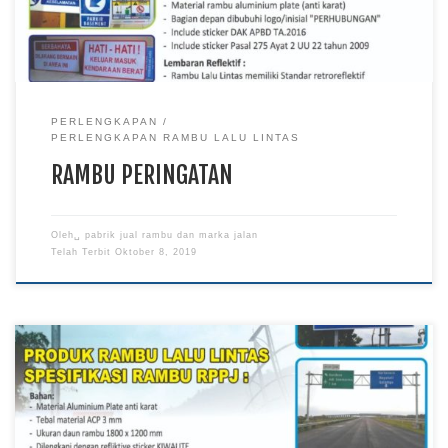
lintasan kereta api, atau adanya persimpangan […]
PERLENGKAPAN
PERLENGKAPAN RAMBU LALU LINTAS
RAMBU PERINGATAN
Oleh␣
pabrik jual rambu dan marka jalan
Telah Terbit
Oktober 8, 2019
RPPJ adalah, Jual RPPJ, RPPJ Jalan, Pabrik Rambu, Pabrik
RPPJ Rambu RPPJ yang memberikan petunjuk atau
keterangan kepada pengemudi atau pemakai jalan lainnya,