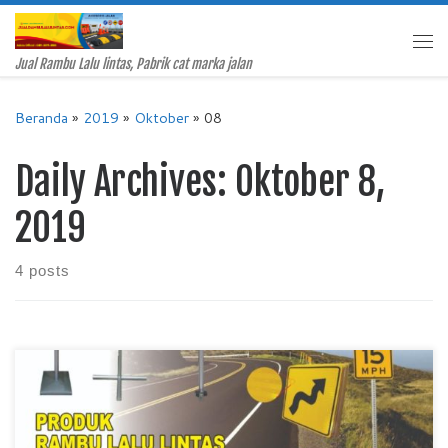
Skip to content
Me
Jual Rambu Lalu lintas, Pabrik cat marka jalan
Beranda
»
2019
»
Oktober
»
08
Daily Archives:
Oktober 8,
2019
4 posts
Rambu Perintah Jual Rambu Lalu Lintas, Pabrik Rambu Lalu
Lintas, Harga Rambu Lalu Lintas, Rambu Lalu Lintas Murah,