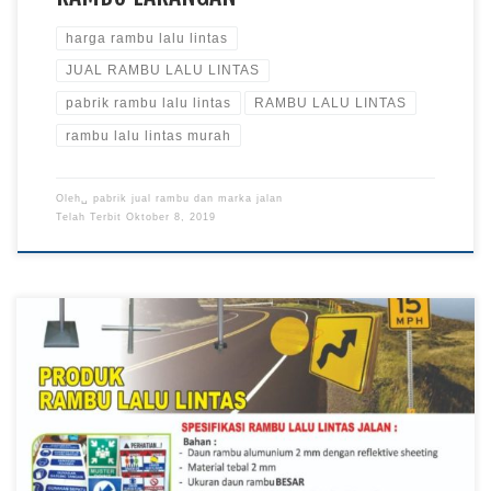
harga rambu lalu lintas
JUAL RAMBU LALU LINTAS
pabrik rambu lalu lintas
RAMBU LALU LINTAS
rambu lalu lintas murah
Oleh␣
pabrik jual rambu dan marka jalan
Telah Terbit
Oktober 8, 2019
Rambu Peringatan, Jual Rambu Lalu Lintas, Pabrik Rambu Lalu
Lintas, Harga Rambu Lalu Lintas, Rambu Lalu Lintas Murah,
Rambu Lalu Lintas Rambu Peringatan Rambu yang
memperingatkan adanya kondisi berbahaya dan berpotensi
bahaya agar para pengemudi berhati-hati dalam menjalankan
kendaraannya. Misalnya: Rambu yang menunjukkan adanya