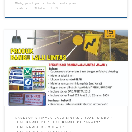
Oleh␣
pabrik jual rambu dan marka jalan
Telah Terbit
Oktober 8, 2019
Rambu larangan, Pabrik Jual Rambu Lalu Lintas, Pabrik Jual
Rambu, Pabrik Rambu, Jual Rambu, Jual Rambu Jakarta Timur
Rambu Larangan: Penegakan Aturan untuk Meningkatkan
Keamanan dan Kenyamanan Lalu Lintas Rambu Larangan –
Dalam upaya menciptakan sistem transportasi yang tertib dan
aman, keberadaan rambu lalu lintas memiliki peran yang sangat
vital. […]
AKSESORIS RAMBU LALU LINTAS
JUAL RAMBU
JUAL RAMBU K3
JUAL RAMBU K3 JAKARTA
JUAL RAMBU K3 MURAH
JUAL RAMBU K3 SURABAYA