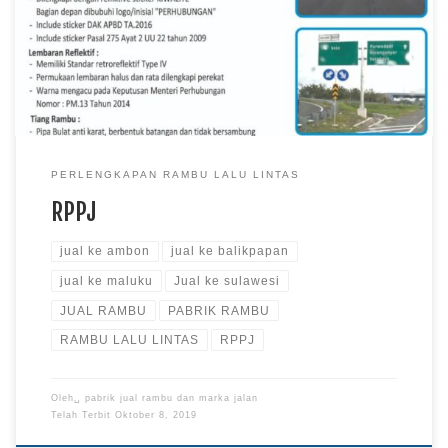
tentang arah yang harus ditempuh atau letak kota yang akan
dituju lengkap dengan nama dan arah letak itu berada.
Spesifikasi : Bahan Plat Alumunium tebal 1,2 mm, […]
PERLENGKAPAN RAMBU LALU LINTAS
RPPJ
jual ke ambon
jual ke balikpapan
jual ke maluku
Jual ke sulawesi
JUAL RAMBU
PABRIK RAMBU
RAMBU LALU LINTAS
RPPJ
Oleh␣
pabrik jual rambu dan marka jalan
Telah Terbit
Oktober 8, 2019