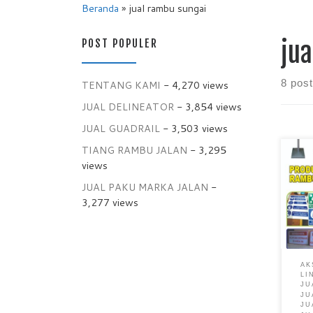
Beranda
»
jual rambu sungai
POST POPULER
ju
8 pos
TENTANG KAMI
- 4,270 views
JUAL DELINEATOR
- 3,854 views
JUAL GUADRAIL
- 3,503 views
TIANG RAMBU JALAN
- 3,295
views
JUAL PAKU MARKA JALAN
-
3,277 views
AK
LI
JU
JU
JU