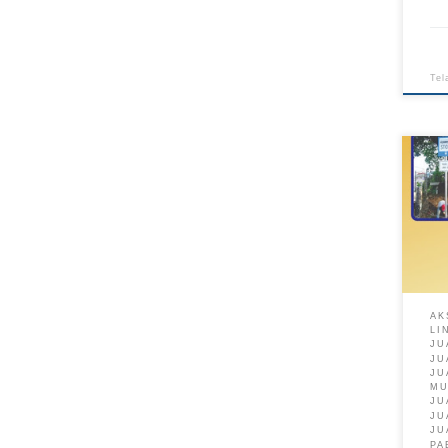
Tel
AK
LI
JU
JU
JU
M
JU
JU
JU
PA