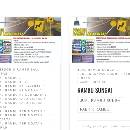
u larangan, Pabrik Jual Rambu
RAMBU SUNGAI JUAL RAMB
 Lintas, Pabrik Jual Rambu,
PABRIK CAT MARKA Klien ka
ik Rambu, Jual Rambu, Jual
tersebar di seluruh Indonesia s
bu Jakarta Timur Rambu
2010 langsung saja untuk info
ngan: Penegakan Aturan untuk
harga dan pemesanan dapat
ingkatkan Keamanan dan
menghubungi kontak kami di b
amanan Lalu Lintas Rambu
ini : Mobile Jakarta Sofie
angan – Dalam upaya
telepon/Whatsapp : 0811 98
SESORIS RAMBU LALU
JUAL RAMBU SUNGAI
iptakan sistem transportasi
962 Surabaya Herdi 0811-8
NTAS
PERLENGKAPAN RAMBU LAL
 tertib dan aman, keberadaan
776
AL RAMBU
LINTAS
AL RAMBU K3
RAMBU SUNGAI
u lalu lintas memiliki peran
AL RAMBU K3 JAKARTA
RAMBU SUNGAI
 sangat vital. […]
AL RAMBU K3 MURAH
AL RAMBU K3 SURABAYA
AL RAMBU LALU LINTAS
JUAL RAMBU SUNGAI
AL RAMBU LALU LINTAS
URAH
PABRIK RAMBU
AL RAMBU PERINGATAN
AL RAMBU PERINGATAN
KARTA
AL RAMBU PERINGATAN
Oleh␣
pabrik jual rambu dan m
URAH