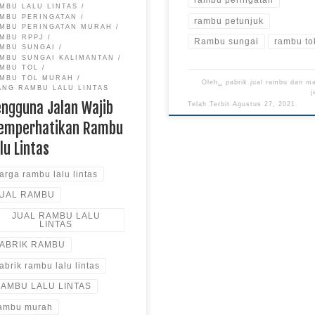
rambu peringatan
MBU LALU LINTAS
MBU PERINGATAN
rambu petunjuk
MBU PERINGATAN MURAH
MBU RPPJ
Rambu sungai
rambu to
MBU SUNGAI
MBU SUNGAI KALIMANTAN
MBU TOL
MBU TOL MURAH
Oleh␣
pabrik jual rambu dan m
ANG RAMBU LALU LINTAS
j
engguna Jalan Wajib
Telah Terbit
Agustus 27, 2021
emperhatikan Rambu
lu Lintas
arga rambu lalu lintas
UAL RAMBU
JUAL RAMBU LALU
LINTAS
ABRIK RAMBU
abrik rambu lalu lintas
AMBU LALU LINTAS
ambu murah