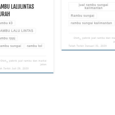
AMBU LALULINTAS
jual rambu sungai
kalimantan
URAH
Rambu sungai
ambu k3
rambu sungai kalimantan
AMBU LALU LINTAS
ambu rppj
Oleh␣
pabrik jual rambu dan m
j
ambu sungai
rambu tol
Telah Terbit
Januari 31, 2020
Oleh␣
pabrik jual rambu dan marka
jalan
ah Terbit
Juli 29, 2020