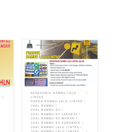
Rambu Perintah Jual Rambu Lalu
Lintas, Pabrik Rambu Lalu Lintas,
Harga Rambu Lalu Lintas, Rambu
Lalu Lintas Murah, Rambu Lalu
Lintas Rambu Perintah Rambu
perintah ini berfungsi untuk
memerintahkan penggunaan dan
pergerakan lalu lintas tertentu.
AKSESORIS RAMBU LALU
Misalnya: Rambu perintah
LINTAS
memasuki lajur yang ditunjuk;
HARGA RAMBU LALU LINTAS
JUAL RAMBU
Rambu perintah batas minimum
N
JUAL RAMBU K3
kecepatan; Rambu perintah bagi
JUAL RAMBU K3 JAKARTA
[…]
JUAL RAMBU K3 MURAH
JUAL RAMBU K3 SURABAYA
JUAL RAMBU LALU LINTAS
JUAL RAMBU LALU LINTAS