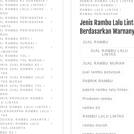
AL RAMBU K3 SURABAYA
PABRIK RAMBU LALU LINTAS
AL RAMBU LALU LINTAS
PRODUKSI RAMBU
AL RAMBU LALU LINTAS
RAMBU LALU LINTAS
URAH
RAMBU PERINGATAN
AL RAMBU PERINGATAN
Jenis Rambu Lalu Lin
AL RAMBU PERINGATAN
KARTA
Berdasarkan Warnan
AL RAMBU PERINGATAN
URAH
AL RAMBU RPPJ
JUAL RAMBU
AL RAMBU SUNGAI
AL RAMBU SUNGAI
JUAL RAMBU LALU
LIMANTAN
LINTAS
AL RAMBU TOL
AL RAMBU TOL MURAH
JUAL RAMBU MURAH
BRIK JUAL RAMBU K3
BRIK JUAL RAMBU LALU
jual rambu petunjuk
NTAS
BRIK JUAL RAMBU LALU
PABRIK RAMBU
NTAS MURAH
BRIK JUAL RAMBU TOL
pabrik rambu lalu lintas
BRIK JUAL RAMBU TOL
URAH
Produksi rambu
BRIK PRODUKSI RAMBU
LU LINTAS
rambu k3
BRIK RAMBU LALU LINTAS
RLENGKAPAN RAMBU LALU
NTAS
RAMBU LALU LINTAS
ODUKSI RAMBU JAKARTA
ODUKSI RAMBU LALU
rambu murah
NTAS JAKARTA
MBU K3