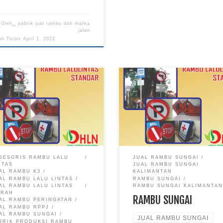
Oleh␣
pabrik jual rambu dan marka
jalan
ah Terbit
April 1, 2022
SESORIS RAMBU LALU
JUAL RAMBU SUNGAI
NTAS
JUAL RAMBU SUNGAI
AL RAMBU K3
KALIMANTAN
AL RAMBU LALU LINTAS
RAMBU SUNGAI
AL RAMBU LALU LINTAS
RAMBU SUNGAI KALIMANTA
URAH
RAMBU SUNGAI
AL RAMBU PERINGATAN
AL RAMBU RPPJ
AL RAMBU SUNGAI
JUAL RAMBU SUNGAI
BRIK PRODUKSI RAMBU