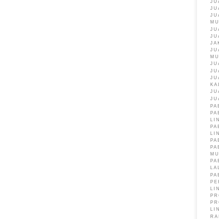
JU
JU
JU
M
JU
JU
JA
JU
M
JU
JU
JU
KA
JU
JU
PA
PA
LI
PA
LI
PA
PA
M
PA
LA
PA
PE
LI
PR
PR
LI
RA