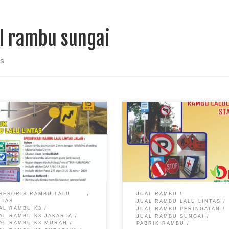
al rambu sungai
ts
SESORIS RAMBU LALU
JUAL RAMBU
NTAS
JUAL RAMBU LALU LINTAS
AL RAMBU K3
JUAL RAMBU PERINGATAN
AL RAMBU K3 JAKARTA
JUAL RAMBU SUNGAI
AL RAMBU K3 MURAH
PABRIK RAMBU