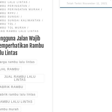
MBU LALU LINTAS
Telah Terbit
November 11, 2021
MBU PERINGATAN
MBU PERINGATAN MURAH
MBU RPPJ
MBU SUNGAI
MBU SUNGAI KALIMANTAN
MBU TOL
MBU TOL MURAH
ANG RAMBU LALU LINTAS
engguna Jalan Wajib
emperhatikan Rambu
lu Lintas
arga rambu lalu lintas
UAL RAMBU
JUAL RAMBU LALU
LINTAS
ABRIK RAMBU
abrik rambu lalu lintas
AMBU LALU LINTAS
ambu murah