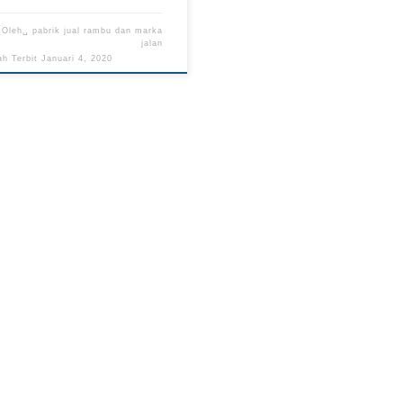
Oleh␣
pabrik jual rambu dan marka
jalan
ah Terbit
Januari 4, 2020