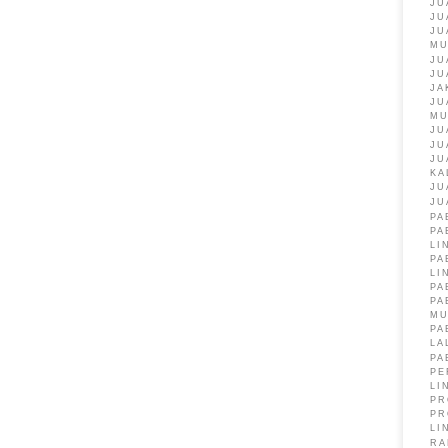
JU
JU
JU
M
JU
JU
JA
JU
M
JU
JU
JU
KA
JU
JU
PA
PA
LI
PA
LI
PA
PA
M
PA
LA
PA
PE
LI
PR
PR
LI
RA