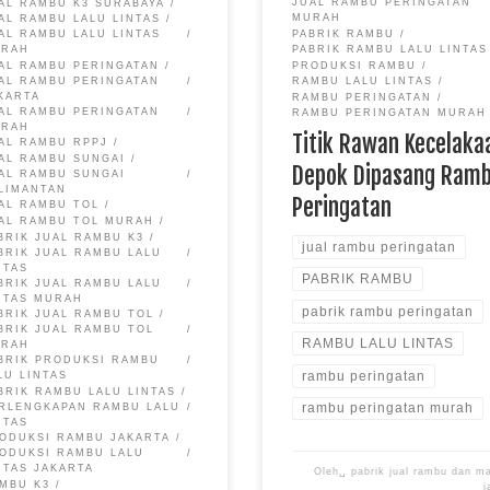
JUAL RAMBU PERINGATAN
AL RAMBU K3 SURABAYA
MURAH
AL RAMBU LALU LINTAS
PABRIK RAMBU
AL RAMBU LALU LINTAS
URAH
PABRIK RAMBU LALU LINTAS
AL RAMBU PERINGATAN
PRODUKSI RAMBU
AL RAMBU PERINGATAN
RAMBU LALU LINTAS
KARTA
RAMBU PERINGATAN
AL RAMBU PERINGATAN
RAMBU PERINGATAN MURAH
URAH
Titik Rawan Kecelaka
AL RAMBU RPPJ
AL RAMBU SUNGAI
Depok Dipasang Ram
AL RAMBU SUNGAI
LIMANTAN
Peringatan
AL RAMBU TOL
AL RAMBU TOL MURAH
BRIK JUAL RAMBU K3
jual rambu peringatan
BRIK JUAL RAMBU LALU
NTAS
PABRIK RAMBU
BRIK JUAL RAMBU LALU
NTAS MURAH
pabrik rambu peringatan
BRIK JUAL RAMBU TOL
BRIK JUAL RAMBU TOL
RAMBU LALU LINTAS
URAH
BRIK PRODUKSI RAMBU
rambu peringatan
LU LINTAS
BRIK RAMBU LALU LINTAS
rambu peringatan murah
RLENGKAPAN RAMBU LALU
NTAS
ODUKSI RAMBU JAKARTA
ODUKSI RAMBU LALU
NTAS JAKARTA
Oleh␣
pabrik jual rambu dan m
MBU K3
j