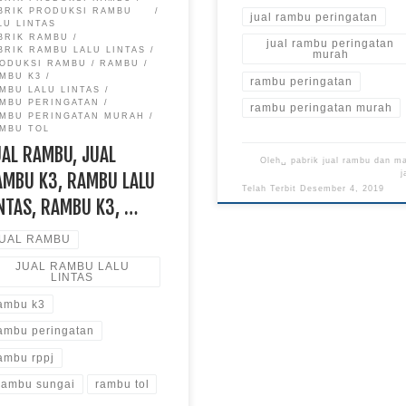
BRIK PRODUKSI RAMBU
jual rambu peringatan
LU LINTAS
BRIK RAMBU
jual rambu peringatan
BRIK RAMBU LALU LINTAS
murah
ODUKSI RAMBU
RAMBU
MBU K3
rambu peringatan
MBU LALU LINTAS
MBU PERINGATAN
rambu peringatan murah
MBU PERINGATAN MURAH
MBU TOL
UAL RAMBU, JUAL
Oleh␣
pabrik jual rambu dan m
AMBU K3, RAMBU LALU
j
Telah Terbit
Desember 4, 2019
INTAS, RAMBU K3, …
UAL RAMBU
JUAL RAMBU LALU
LINTAS
ambu k3
ambu peringatan
ambu rppj
ambu sungai
rambu tol