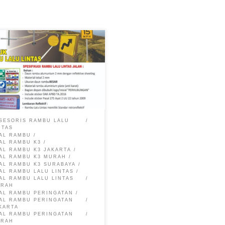
u larangan, Pabrik Jual Rambu
 Lintas, Pabrik Jual Rambu,
ik Rambu, Jual Rambu, Jual
bu Jakarta Timur Rambu
ngan: Penegakan Aturan untuk
ingkatkan Keamanan dan
amanan Lalu Lintas Rambu
angan – Dalam upaya
SESORIS RAMBU LALU
iptakan sistem transportasi
NTAS
 tertib dan aman, keberadaan
AL RAMBU
AL RAMBU K3
u lalu lintas memiliki peran
AL RAMBU K3 JAKARTA
 sangat vital. […]
AL RAMBU K3 MURAH
AL RAMBU K3 SURABAYA
AL RAMBU LALU LINTAS
AL RAMBU LALU LINTAS
URAH
AL RAMBU PERINGATAN
AL RAMBU PERINGATAN
KARTA
AL RAMBU PERINGATAN
URAH