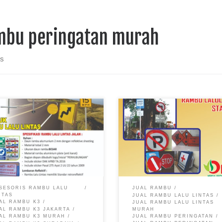
mbu peringatan murah
ts
SESORIS RAMBU LALU
JUAL RAMBU
NTAS
JUAL RAMBU LALU LINTAS
AL RAMBU K3
JUAL RAMBU LALU LINTAS
AL RAMBU K3 JAKARTA
MURAH
AL RAMBU K3 MURAH
JUAL RAMBU PERINGATAN