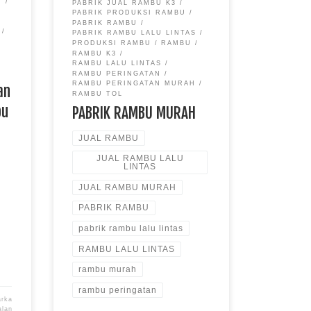
PABRIK JUAL RAMBU K3
beberapa cabang kantor dalam
PABRIK PRODUKSI RAMBU
PABRIK RAMBU
menjalankan manajemen pemasaran
PABRIK RAMBU LALU LINTAS
kami dengan baik. […]
PRODUKSI RAMBU
RAMBU
RAMBU K3
RAMBU LALU LINTAS
RAMBU PERINGATAN
RAMBU PERINGATAN MURAH
an
RAMBU TOL
bu
PABRIK RAMBU MURAH
JUAL RAMBU
JUAL RAMBU LALU
LINTAS
JUAL RAMBU MURAH
PABRIK RAMBU
pabrik rambu lalu lintas
RAMBU LALU LINTAS
rambu murah
rambu peringatan
arka
alan