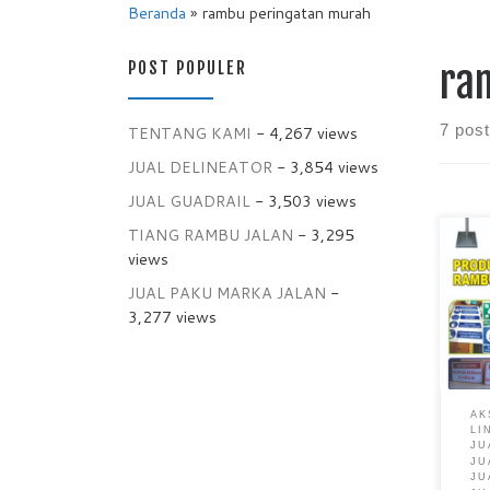
Beranda
»
rambu peringatan murah
POST POPULER
ra
7 pos
TENTANG KAMI
- 4,267 views
JUAL DELINEATOR
- 3,854 views
JUAL GUADRAIL
- 3,503 views
TIANG RAMBU JALAN
- 3,295
views
JUAL PAKU MARKA JALAN
-
3,277 views
AK
LI
JU
JU
JU