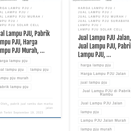
l akan keselamatan para
memudahkan kita untuk melihat
RGA LAMPU PJU
HARGA LAMPU PJU
guna jalan khususnya bagi
sekitar kita. Pabrik Lampu PJU
AL LAMPU PJU
JUAL LAMPU PJU
 pejalan kaki. Kesalamatan
yang kami […]
AL LAMPU PJU MURAH
JUAL LAMPU PJU MURAH
m berjalan kaki di […]
MPU PJU
JUAL LAMPU PJU SURABAYA
MPU PJU SOLAR CELL
LAMPU PJU
LAMPU PJU SOLAR CELL
al Lampu PJU, Pabrik
Jual Lampu PJU Jalan
ampu PJU, Harga
Jual Lampu PJU, Pabri
ampu PJU Murah, …
Lampu PJU, …
arga lampu pju
harga lampu pju
ual lampu pju
lampu pju
Harga Lampu PJU Jalan
ampu pju murah
jual lampu pju
abrik lampu pju
Jual Lampu PJU di Pabrik
Rambu
Jual Lampu PJU Jalan
Oleh␣
pabrik jual rambu dan marka
jalan
lampu pju
ah Terbit
September 19, 2023
Lampu PJU Jalan Murah
lampu pju murah