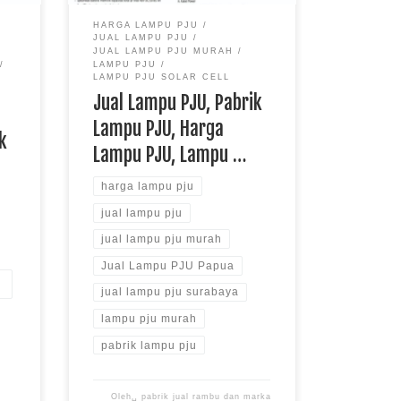
Rambu – Konsep smart city Kota
HARGA LAMPU PJU
Jakarta memanglah harus sesuai
JUAL LAMPU PJU
dengan sebutan nya benar-benar
JUAL LAMPU PJU MURAH
smart. Termasuk memperlakukan
LAMPU PJU
LAMPU PJU SOLAR CELL
[…]
Jual Lampu PJU, Pabrik
,
Lampu PJU, Harga
k
Lampu PJU, Lampu …
harga lampu pju
jual lampu pju
jual lampu pju murah
Jual Lampu PJU Papua
jual lampu pju surabaya
lampu pju murah
pabrik lampu pju
Oleh␣
pabrik jual rambu dan marka