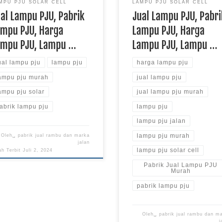
MPU PJU SOLAR CELL
LAMPU PJU SOLAR CELL
al Lampu PJU, Pabrik
Jual Lampu PJU, Pabri
ampu PJU, Harga
Lampu PJU, Harga
ampu PJU, Lampu …
Lampu PJU, Lampu …
ual lampu pju
lampu pju
harga lampu pju
ampu pju murah
jual lampu pju
ampu pju solar
jual lampu pju murah
abrik lampu pju
lampu pju
lampu pju jalan
lampu pju murah
Oleh␣
pabrik jual rambu dan marka
jalan
lampu pju solar cell
ah Terbit
Juli 2, 2024
Pabrik Jual Lampu PJU
Murah
pabrik lampu pju
Oleh␣
pabrik jual rambu dan m
j