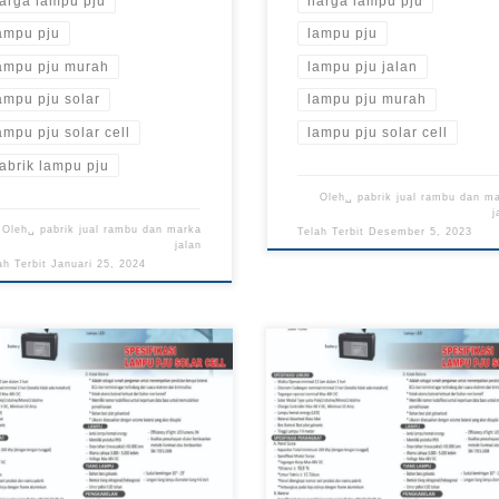
arga lampu pju
harga lampu pju
ampu pju
lampu pju
ampu pju murah
lampu pju jalan
ampu pju solar
lampu pju murah
ampu pju solar cell
lampu pju solar cell
abrik lampu pju
Oleh␣
pabrik jual rambu dan m
j
Oleh␣
pabrik jual rambu dan marka
Telah Terbit
Desember 5, 2023
jalan
ah Terbit
Januari 25, 2024
 Lampu PJU, Pabrik Lampu
Jual Lampu PJU Jalan, Jual La
, Harga Lampu PJU Murah,
PJU, Pabrik Lampu PJU, Harga
pu PJU Murah, Lampu PJU
Lampu PJU Jalan, Lampu PJU J
n, Jual Lampu PJU Jalan
Murah, Jual Lampu PJU di Pabr
ifikasi Berkualitas Lampu PJU
Rambu Pabrik Lampu PJU Spe
a di Pabrik Rambu Pabrik
DISHUB Murah di Pabrik Ram
bu – Kami sangat menyadari
Pabrik Rambu – LPJU juga aka