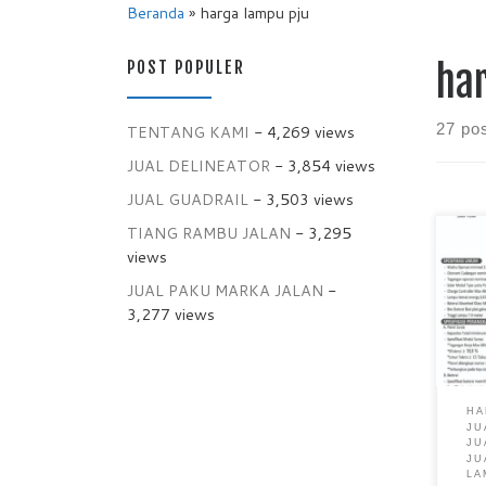
Beranda
»
harga lampu pju
POST POPULER
ha
27 po
TENTANG KAMI
- 4,269 views
JUAL DELINEATOR
- 3,854 views
JUAL GUADRAIL
- 3,503 views
TIANG RAMBU JALAN
- 3,295
Jual
views
PJU
JUAL PAKU MARKA JALAN
-
PJU
Pen
3,277 views
PJU 
Lam
yang
prod
HA
meme
JU
keam
JU
para
JU
LA