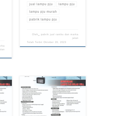
jual lampu pju
lampu pju
lampu pju murah
pabrik lampu pju
Oleh␣
pabrik jual rambu dan marka
jalan
Telah Terbit
Oktober 26, 2023
arka
alan
mpu
Jual Lampu PJU, Pabrik Lampu
PJU, Harga Lampu PJU, Lampu
alan
PJU Murah, Jual Lampu PJU Murah,
ik
Jual Lampu PJU Surabaya, Jual
k
Lampu PJU Papua Lampu PJU di
bu
Kembalikan Fungsinya Menjadi
n
Pemancar Telekomunikasi Pabrik