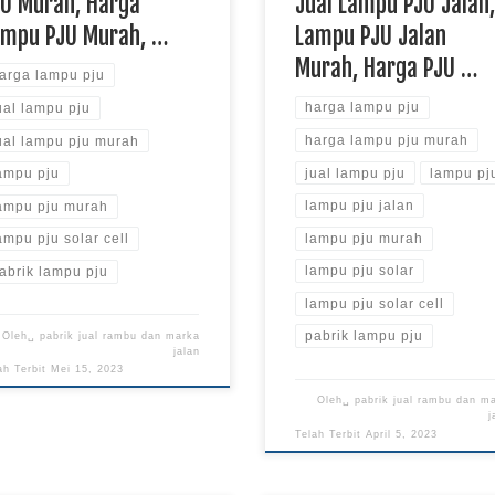
JU Murah, Harga
Jual Lampu PJU Jalan
ampu PJU Murah, …
Lampu PJU Jalan
Murah, Harga PJU …
arga lampu pju
harga lampu pju
ual lampu pju
harga lampu pju murah
ual lampu pju murah
jual lampu pju
lampu pj
ampu pju
lampu pju jalan
ampu pju murah
lampu pju murah
ampu pju solar cell
lampu pju solar
abrik lampu pju
lampu pju solar cell
pabrik lampu pju
Oleh␣
pabrik jual rambu dan marka
jalan
ah Terbit
Mei 15, 2023
Oleh␣
pabrik jual rambu dan m
j
Telah Terbit
April 5, 2023