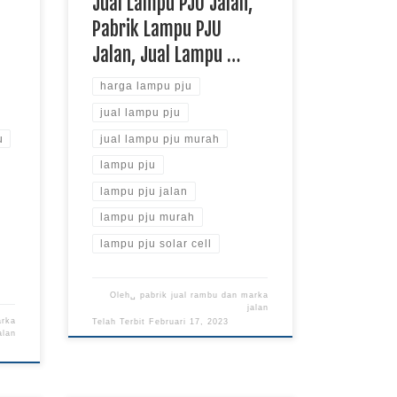
,
Jual Lampu PJU Jalan,
Pabrik Lampu PJU
Jalan, Jual Lampu …
harga lampu pju
jual lampu pju
u
jual lampu pju murah
lampu pju
lampu pju jalan
lampu pju murah
lampu pju solar cell
Oleh␣
pabrik jual rambu dan marka
jalan
arka
Telah Terbit
Februari 17, 2023
alan