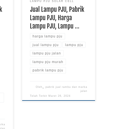
LAMPU PJU SOLAR CELL
k
Jual Lampu PJU, Pabrik
Lampu PJU, Harga
Lampu PJU, Lampu …
harga lampu pju
jual lampu pju
lampu pju
lampu pju jalan
lampu pju murah
pabrik lampu pju
Oleh␣
pabrik jual rambu dan marka
jalan
Telah Terbit
Maret 26, 2024
arka
alan