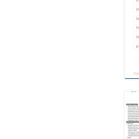
h
l
l
l
l
p
Tel
Jual
PJU
Lam
Jala
Spes
hany
Ram