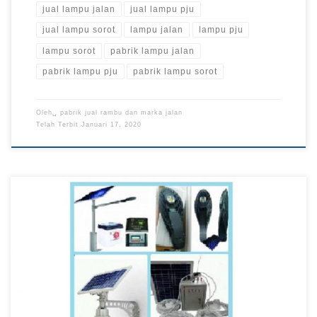
jual lampu jalan
jual lampu pju
jual lampu sorot
lampu jalan
lampu pju
lampu sorot
pabrik lampu jalan
pabrik lampu pju
pabrik lampu sorot
Oleh␣
pabrik jual rambu dan marka jalan
Telah Terbit
Januari 17, 2020
Kami adalah pabrik yang menjual Penerangan Jalan Umum di
Surabaya berkualitas dengan harga yang murah.. Lampu jalan
atau dikenal juga sebagai Penerangan Jalan Umum (PJU)
adalah lampu yang digunakan untuk penerangan jalan dimalam
hari sehingga mempermudah pejalan kaki, pesepeda dan
pengendara kendaraan dapat melihat dengan lebih jelas
jalan/medan yang akan […]