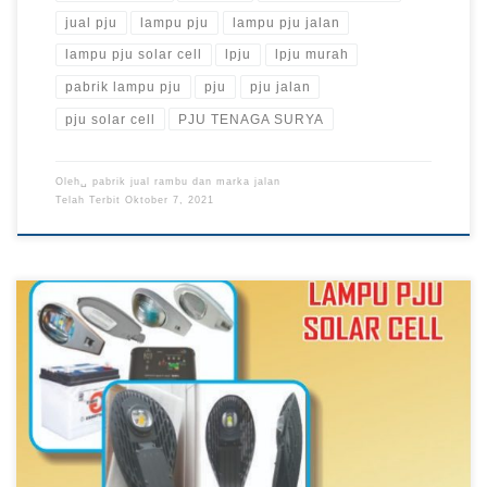
jual pju
lampu pju
lampu pju jalan
lampu pju solar cell
lpju
lpju murah
pabrik lampu pju
pju
pju jalan
pju solar cell
PJU TENAGA SURYA
Oleh␣
pabrik jual rambu dan marka jalan
Telah Terbit
Oktober 7, 2021