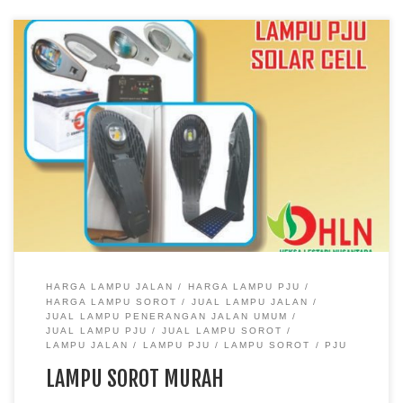
kami merupakan sebuah website penjualan produk rambu lalu
lintas dan perlengkapan jalan lainnya berkualitas dengan harga
yang murah. untuk pembelian dalam jumlah yang banyak kami
akan memberikan diskon berupa potongan harga sesuai
dengan banyak nya pembelian pada produk kami. kualitas kami
telah terjamin akan kualitas nya karena sudah lulus tahap […]
HARGA LAMPU JALAN
HARGA LAMPU PJU
HARGA LAMPU SOROT
JUAL LAMPU JALAN
JUAL LAMPU PENERANGAN JALAN UMUM
JUAL LAMPU PJU
JUAL LAMPU SOROT
LAMPU JALAN
LAMPU PJU
LAMPU SOROT
PJU
LAMPU SOROT MURAH