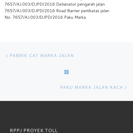
7657/AJ.003/DJPD/2016 Delianator pengarah jalan
7657/AJ.003/DJPD/2016 Road Barrier pembatas jalan
No. 7657/AJ.003/DJPD/2016 Paku Marka
Navigasi pos
Previous post
PABRIK CAT MARKA JALAN
BACK TO POST LIST
Ne
PAKU MARKA JALAN KACA
RPPJ PROYEK TOLL