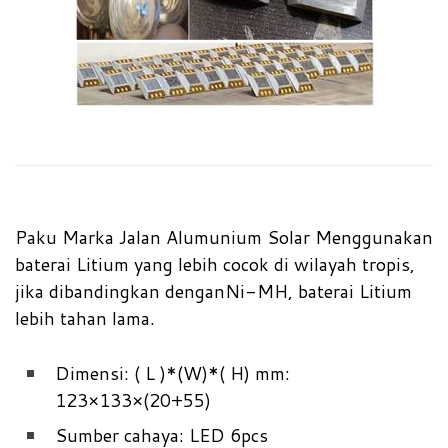
Paku Marka Jalan Alumunium Solar Menggunakan
baterai Litium yang lebih cocok di wilayah tropis,
jika dibandingkan denganNi-MH, baterai Litium
lebih tahan lama.
Dimensi: ( L )*(W)*( H) mm:
123×133×(20+55)
Sumber cahaya: LED 6pcs