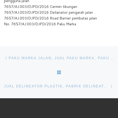
pengguna jalan
7657/AJ.003/DJPD/2016 Cermin tikungan
7657/AJ.003/DJPD/2016 Delianator pengarah jalan
7657/AJ.003/DJPD/2016 Road Barrier pembatas jalan
No. 7657/AJ.003/DJPD/2016 Paku Marka
Navigasi pos
Previous post
PAKU MARKA JALAN, JUAL PAKU MARKA, PAKU MARKA, JUAL PAKU MARKA JALAN, PABRIK PAKU MARKA, PABRIK JUAL PAKU MARKA JALAN, PAKU MARKA JALAN MURAH
BACK TO POST LIST
Ne
JUAL DELINEATOR PLASTIK, PABRIK DELINEATOR PLASTIK, DELINEATOR PLASTIK MURAH, JUAL DELINEATOR PLASTIK MURAH, JUAL DELINEATOR JALAN MURAH, JUAL PATOK JALAN, PABRIK JUAL PATOK JALAN, JUAL PATOK JALAN MURAH, JUAL PATOK JALAN PLASTIK MURAH