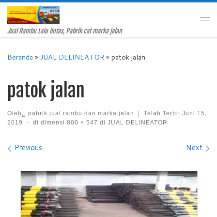
Skip to content
Me
Jual Rambu Lalu lintas, Pabrik cat marka jalan
Beranda
»
JUAL DELINEATOR
»
patok jalan
patok jalan
Oleh␣
pabrik jual rambu dan marka jalan
|
Telah Terbit
Juni 15,
2019
-
di dimensi
800 × 547
di
JUAL DELINEATOR
Images navigation
Previous
Next