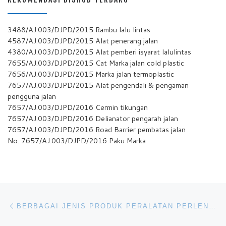
3488/AJ.003/DJPD/2015 Rambu lalu lintas
4587/AJ.003/DJPD/2015 Alat penerang jalan
4380/AJ.003/DJPD/2015 Alat pemberi isyarat lalulintas
7655/AJ.003/DJPD/2015 Cat Marka jalan cold plastic
7656/AJ.003/DJPD/2015 Marka jalan termoplastic
7657/AJ.003/DJPD/2015 Alat pengendali & pengaman
pengguna jalan
7657/AJ.003/DJPD/2016 Cermin tikungan
7657/AJ.003/DJPD/2016 Delianator pengarah jalan
7657/AJ.003/DJPD/2016 Road Barrier pembatas jalan
No. 7657/AJ.003/DJPD/2016 Paku Marka
Navigasi pos
Previous post
BERBAGAI JENIS PRODUK PERALATAN PERLENGKAPAN KEAMANAN JALAN HINGGA CAT MARKA JALAN