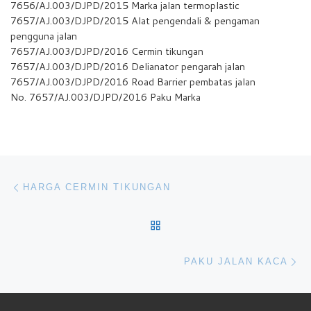
7656/AJ.003/DJPD/2015 Marka jalan termoplastic
7657/AJ.003/DJPD/2015 Alat pengendali & pengaman
pengguna jalan
7657/AJ.003/DJPD/2016 Cermin tikungan
7657/AJ.003/DJPD/2016 Delianator pengarah jalan
7657/AJ.003/DJPD/2016 Road Barrier pembatas jalan
No. 7657/AJ.003/DJPD/2016 Paku Marka
Navigasi pos
Previous post
HARGA CERMIN TIKUNGAN
BACK TO POST LIST
Ne
PAKU JALAN KACA