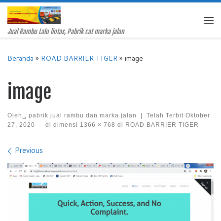
Skip to content
Me
Jual Rambu Lalu lintas, Pabrik cat marka jalan
Beranda
»
ROAD BARRIER TIGER
»
image
image
Oleh␣
pabrik jual rambu dan marka jalan
|
Telah Terbit
Oktober
27, 2020
-
di dimensi
1366 × 768
di
ROAD BARRIER TIGER
Images navigation
Previous