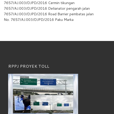
7657/AJ.003/DJPD/2016 Cermin tikungan
7657/AJ.003/DJPD/2016 Delianator pengarah jalan
7657/AJ.003/DJPD/2016 Road Barrier pembatas jalan
No. 7657/AJ.003/DJPD/2016 Paku Marka
RPPJ PROYEK TOLL