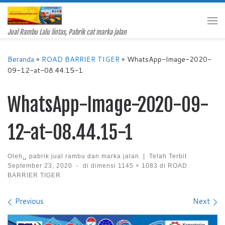
Skip to content
Me
Jual Rambu Lalu lintas, Pabrik cat marka jalan
Beranda
»
ROAD BARRIER TIGER
»
WhatsApp-Image-2020-
09-12-at-08.44.15-1
WhatsApp-Image-2020-09-
12-at-08.44.15-1
Oleh␣
pabrik jual rambu dan marka jalan
|
Telah Terbit
September 23, 2020
-
di dimensi
1145 × 1083
di
ROAD
BARRIER TIGER
Images navigation
Previous
Next