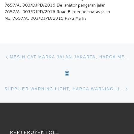
7657/AJ.003/DJPD/2016 Delianator pengarah jalan
7657/AJ.003/DJPD/2016 Road Barrier pembatas jalan
No. 7657/AJ.003/DJPD/2016 Paku Marka
Navigasi pos
Previous post
MESIN CAT MARKA JALAN JAKARTA, HARGA MESIN MARKA JALAN MURAH, PABRIK MESIN MARKA
BACK TO POST LIST
Ne
SUPPLIER WARNING LIGHT, HARGA WARNING LIGHT GROSIR, JUAL WARNING LIGHT LALU LINTAS
RPPJ PROYEK TOLL