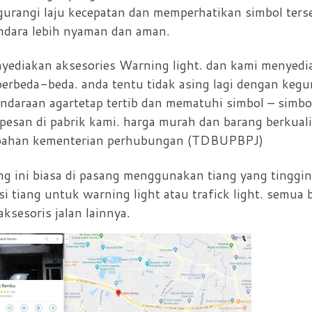
ngurangi laju kecepatan dan memperhatikan simbol ters
endara lebih nyaman dan aman.
yediakan aksesories Warning light. dan kami menyedi
 berbeda-beda. anda tentu tidak asing lagi dengan keg
endaraan agartetap tertib dan mematuhi simbol – simbol
pesan di pabrik kami. harga murah dan barang berkuali
ia bahan kementerian perhubungan (TDBUPBPJ)
ng ini biasa di pasang menggunakan tiang yang tinggin
 tiang untuk warning light atau trafick light. semua 
ksesoris jalan lainnya.