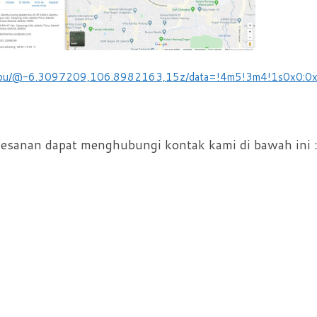
+Rambu/@-6.3097209,106.8982163,15z/data=!4m5!3m4!1s0x0
mesanan dapat menghubungi kontak kami di bawah ini 