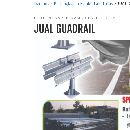
Beranda
»
Perlengkapan Rambu Lalu lintas
»
JUAL 
PERLENGKAPAN RAMBU LALU LINTAS
JUAL GUADRAIL