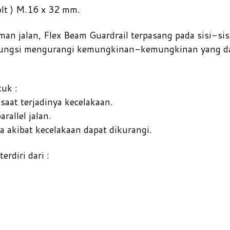
lt ) M.16 x 32 mm.
an jalan, Flex Beam Guardrail terpasang pada sisi-sis
rfungsi mengurangi kemungkinan-kemungkinan yang d
tuk :
saat terjadinya kecelakaan.
rallel jalan.
 akibat kecelakaan dapat dikurangi.
rdiri dari :