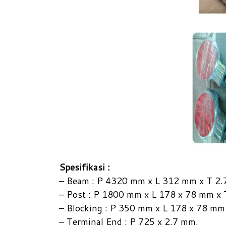
Spesifikasi :
– Beam : P 4320 mm x L 312 mm x T 2
– Post : P 1800 mm x L 178 x 78 mm x
– Blocking : P 350 mm x L 178 x 78 m
– Terminal End : P 725 x 2.7 mm.