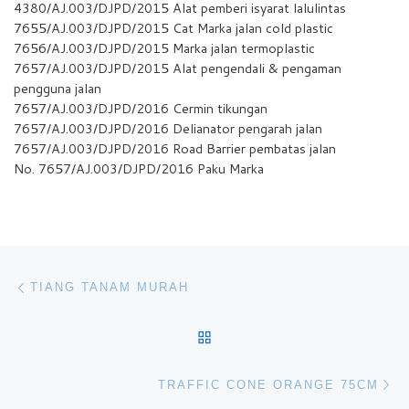
4380/AJ.003/DJPD/2015 Alat pemberi isyarat lalulintas
7655/AJ.003/DJPD/2015 Cat Marka jalan cold plastic
7656/AJ.003/DJPD/2015 Marka jalan termoplastic
7657/AJ.003/DJPD/2015 Alat pengendali & pengaman
pengguna jalan
7657/AJ.003/DJPD/2016 Cermin tikungan
7657/AJ.003/DJPD/2016 Delianator pengarah jalan
7657/AJ.003/DJPD/2016 Road Barrier pembatas jalan
No. 7657/AJ.003/DJPD/2016 Paku Marka
Navigasi pos
Previous post
TIANG TANAM MURAH
BACK TO POST LIST
Ne
TRAFFIC CONE ORANGE 75CM