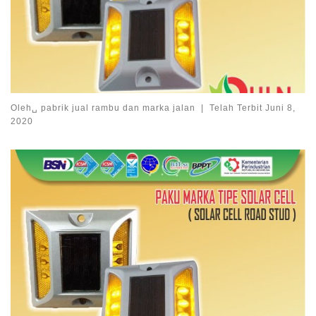
Oleh␣
pabrik jual rambu dan marka jalan
|
Telah Terbit
Juni 8,
2020