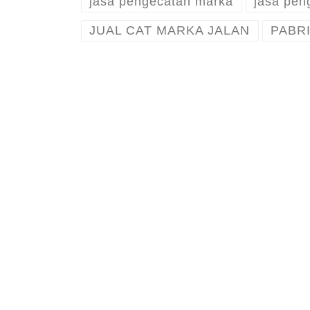
jasa pengecatan marka
jasa pen
JUAL CAT MARKA JALAN
PABR