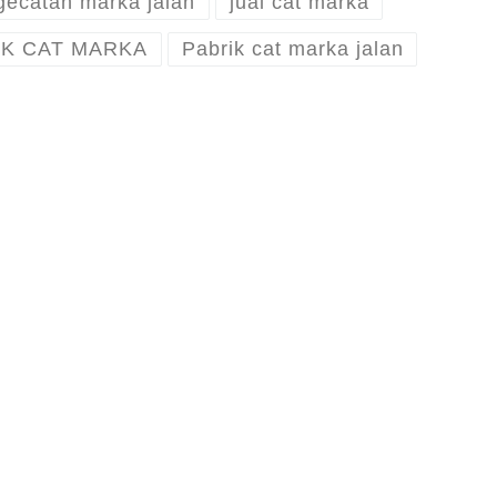
gecatan marka jalan
jual cat marka
IK CAT MARKA
Pabrik cat marka jalan