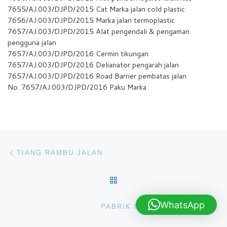
7655/AJ.003/DJPD/2015 Cat Marka jalan cold plastic
7656/AJ.003/DJPD/2015 Marka jalan termoplastic
7657/AJ.003/DJPD/2015 Alat pengendali & pengaman
pengguna jalan
7657/AJ.003/DJPD/2016 Cermin tikungan
7657/AJ.003/DJPD/2016 Delianator pengarah jalan
7657/AJ.003/DJPD/2016 Road Barrier pembatas jalan
No. 7657/AJ.003/DJPD/2016 Paku Marka
Navigasi pos
Previous post
TIANG RAMBU JALAN
BACK TO POST LIST
Ne
WhatsApp
PABRIK CAT MARKA JALAN