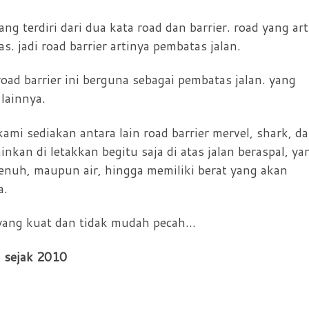
ng terdiri dari dua kata road dan barrier. road yang ar
s. jadi road barrier artinya pembatas jalan.
oad barrier ini berguna sebagai pembatas jalan. yang
 lainnya.
ami sediakan antara lain road barrier mervel, shark, d
inkan di letakkan begitu saja di atas jalan beraspal, ya
 penuh, maupun air, hingga memiliki berat yang akan
a.
 yang kuat dan tidak mudah pecah…
a sejak 2010