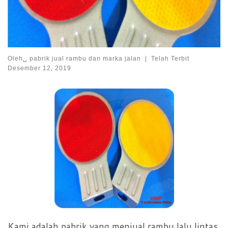
Oleh␣
pabrik jual rambu dan marka jalan
|
Telah Terbit
Desember 12, 2019
Kami adalah pabrik yang menjual rambu lalu lintas