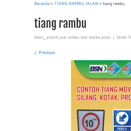
Beranda
»
TIANG RAMBU JALAN
»
tiang rambu
tiang rambu
Oleh␣
pabrik jual rambu dan marka jalan
|
Telah T
Images navigation
Previous